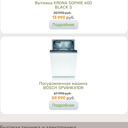
Вытяжка KRONA SOPHIE 600
BLACK S
Цена
20 990
руб.
13 990
руб.
Подробнее
Посудомоечная машина
BOSCH SPV4HKX1DR
Цена
67 990
руб.
59 990
руб.
Подробнее
Бытовая техника и электроника