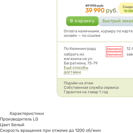
Цена
49 990
руб.
Cкидк
39 990
руб.
10 00
Оплата наличными, курьеру по карте
онлайн — по ссылке
Условия доставки
По Калининграду
12 
бесплатно
забрать из
зав
бесплатно
магазина на ул.
Багратиона, 75-79
Ещё способы
доставки
Подъём на этаж
Собственная служба сервиса
Гарантия на товар 1 год
Характеристики
Производитель LG
Цвет Белый
Скорость вращения при отжиме до 1200 об/мин