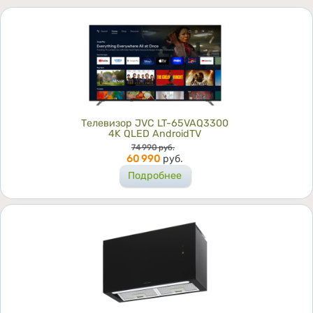
Телевизор JVC LT-65VAQ3300
4K QLED AndroidTV
Цена
74 990
руб.
60 990
руб.
Подробнее