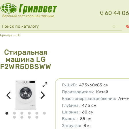
Перейти к основному содержанию
60 44 06
Форма поиска
Поиск
0
Вы здесь
Бренды
⇢
LG
Стиральная
машина LG
F2WR508SWW
Характеристики
ГхШхВ
:
47.5х60х85
см
Производитель
:
Китай
Класс энергопотребления
:
A++
Глубина
:
47.5
см
Ширина
:
60
см
Высота
:
85
см
Загрузка
:
8
кг