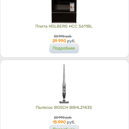
Плита HOLBERG HCC 5611BL
Цена
33 990
руб.
29 990
руб.
Подробнее
Пылесос BOSCH BBHL21435
Цена
23 990
руб.
15 990
руб.