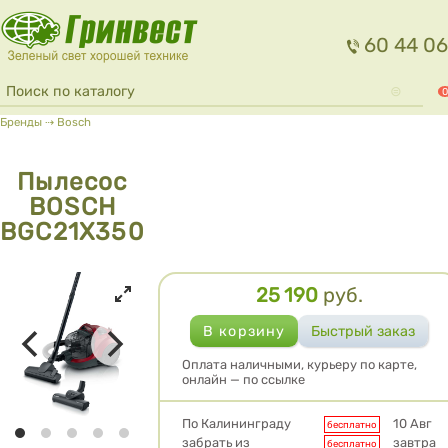
Перейти к основному содержанию
60 44 06
Форма поиска
Поиск
0
Вы здесь
Бренды
⇢
Bosch
Пылесос
BOSCH
BGC21X350
25 190
руб.
Цена
Оплата наличными, курьеру по карте,
онлайн — по ссылке
Условия доставки
По Калининграду
10 Авг
бесплатно
забрать из
завтра
бесплатно