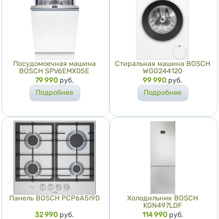
Посудомоечная машина
Стиральная машина BOSCH
BOSCH SPV6EMX05E
WGG244120
Цена
79 990
руб.
Цена
99 990
руб.
Подробнее
Подробнее
Панель BOSCH PCP6A5I90
Холодильник BOSCH
KGN497LDF
Цена
32 990
руб.
Цена
114 990
руб.