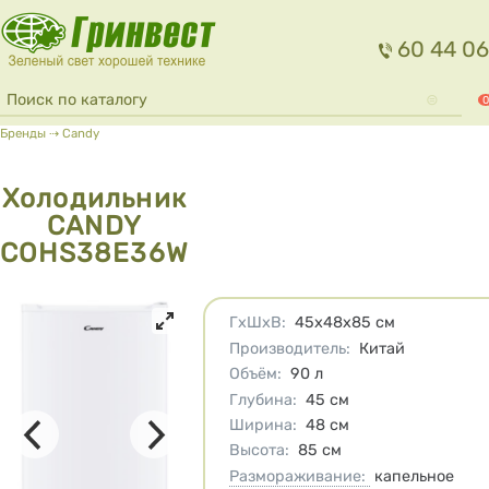
Перейти к основному содержанию
60 44 06
Форма поиска
Поиск
0
Вы здесь
Бренды
⇢
Candy
Холодильник
CANDY
COHS38E36W
Характеристики
ГхШхВ
:
45х48х85
см
Производитель
:
Китай
Объём
:
90
л
Глубина
:
45
см
Ширина
:
48
см
Высота
:
85
см
Размораживание:
капельное