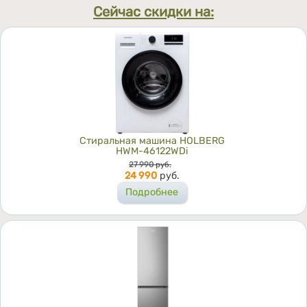
Сейчас скидки на:
Стиральная машина HOLBERG
HWM-46122WDi
Цена
27 990
руб.
24 990
руб.
Подробнее