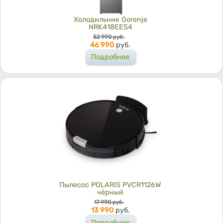
Холодильник Gorenje
NRK418EES4
Цена
52 990
руб.
46 990
руб.
Подробнее
Пылесос POLARIS PVCR1126W
чёрный
Цена
17 990
руб.
13 990
руб.
Подробнее