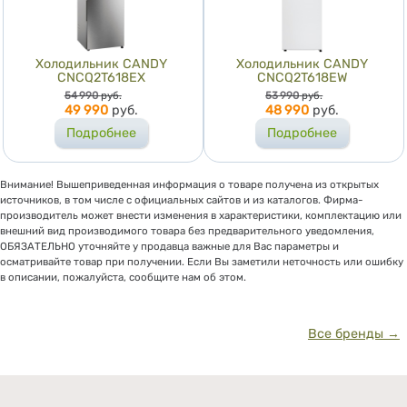
Холодильник CANDY
Холодильник CANDY
CNCQ2T618EX
CNCQ2T618EW
Цена
Цена
54 990
руб.
53 990
руб.
49 990
руб.
48 990
руб.
Подробнее
Подробнее
Внимание! Вышеприведенная информация о товаре получена из открытых
источников, в том числе с официальных сайтов и из каталогов. Фирма-
производитель может внести изменения в характеристики, комплектацию или
внешний вид производимого товара без предварительного уведомления,
ОБЯЗАТЕЛЬНО уточняйте у продавца важные для Вас параметры и
осматривайте товар при получении. Если Вы заметили неточность или ошибку
в описании, пожалуйста, сообщите нам об этом.
Все бренды →