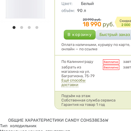
Цвет
:
Белый
объём
:
90
л
Цена
20 990
руб.
Cкидк
18 990
руб.
2 000
Оплата наличными, курьеру по карте,
онлайн — по ссылке
Условия доставки
По Калининграду
зав
бесплатно
забрать из
зав
бесплатно
магазина на ул.
Багратиона, 75-79
Ещё способы
доставки
Подъём на этаж
Собственная служба сервиса
Гарантия на товар 1 год
ОБЩИЕ ХАРАКТЕРИСТИКИ CANDY COHS38E36W
Тип холодильник