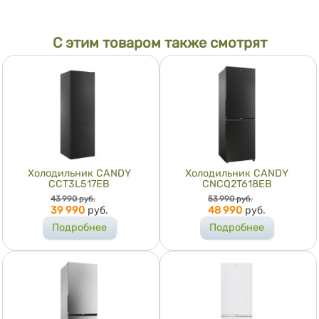
С этим товаром также смотрят
Холодильник CANDY
Холодильник CANDY
CCT3L517EB
CNCQ2T618EB
Цена
Цена
43 990
руб.
53 990
руб.
39 990
руб.
48 990
руб.
Подробнее
Подробнее