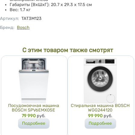
Габариты (ВхШхГ): 20.7 х 29.3 х 17.5 см
Вес: 1.7 кг
Артикул
:
TAT3M123
Бренд:
Bosch
С этим товаром также смотрят
Посудомоечная машина
Стиральная машина BOSCH
BOSCH SPV6EMX05E
WGG244120
Цена
79 990
руб.
Цена
99 990
руб.
Подробнее
Подробнее