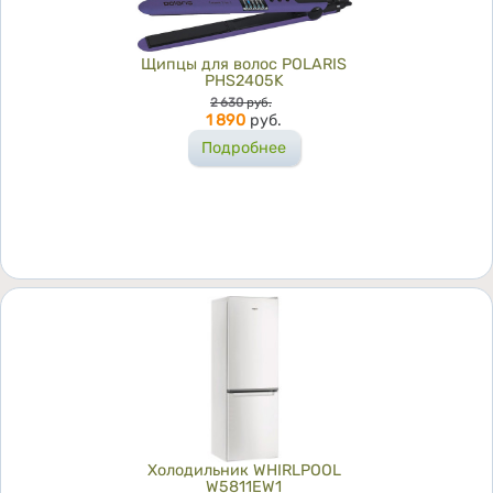
Щипцы для волос POLARIS
PHS2405K
Цена
2 630
руб.
1 890
руб.
Подробнее
Холодильник WHIRLPOOL
W5811EW1