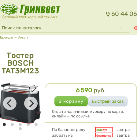
Перейти к основному содержанию
60 44 06
Форма поиска
Поиск
0
Вы здесь
Бренды
⇢
Bosch
Тостер
BOSCH
TAT3M123
6 590
руб.
Цена
Оплата наличными, курьеру по карте,
онлайн — по ссылке
Условия доставки
По Калининграду
завтра
500
руб.
забрать из
завтра
бесплатно