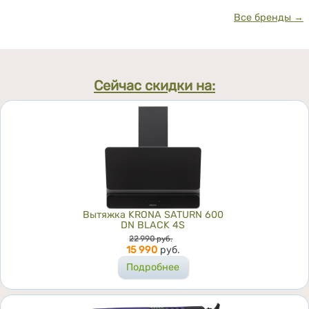
Все бренды →
Сейчас скидки на:
Вытяжка KRONA SATURN 600
DN BLACK 4S
Цена
22 990
руб.
15 990
руб.
Подробнее