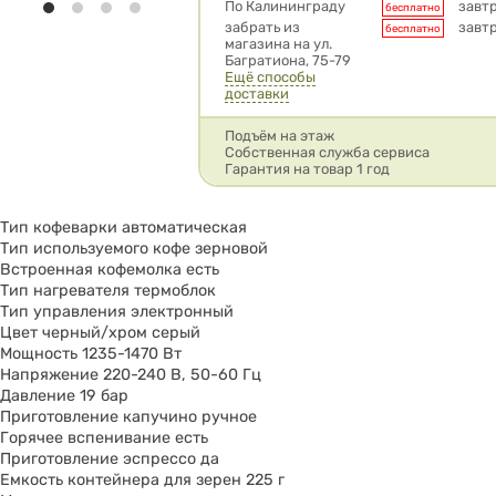
Условия доставки
По Калининграду
завт
бесплатно
забрать из
завт
бесплатно
магазина на ул.
Багратиона, 75-79
Ещё способы
доставки
Подъём на этаж
Собственная служба сервиса
Гарантия на товар 1 год
Тип кофеварки автоматическая
Тип используемого кофе зерновой
Встроенная кофемолка есть
Тип нагревателя термоблок
Тип управления электронный
Цвет черный/хром серый
Мощность 1235-1470 Вт
Напряжение 220-240 В, 50-60 Гц
Давление 19 бар
Приготовление капучино ручное
Горячее вспенивание есть
Приготовление эспрессо да
Емкость контейнера для зерен 225 г