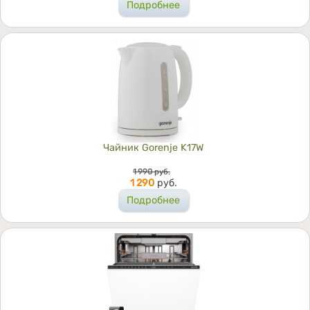
Подробнее
Чайник Gorenje K17W
Цена
1 990
руб.
1 290
руб.
Подробнее