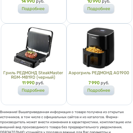
Цена
14 990
руб.
Цена
10 990
руб.
Подробнее
Подробнее
Гриль РЕДМОНД SteakMaster
Аэрогриль РЕДМОНД AG1900
RGM-M819D (черный)
Цена
11 990
руб.
Цена
7 990
руб.
Подробнее
Подробнее
Внимание! Вышеприведенная информация о товаре получена из открытых
источников, в том числе с официальных сайтов и из каталогов. Фирма-
производитель может внести изменения в характеристики, комплектацию или
внешний вид производимого товара без предварительного уведомления,
ОБЯЗАТЕЛЬНО уточняйте у продавца важные для Вас параметры и