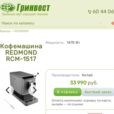
Перейти к основному содержанию
60 44 06
Форма поиска
Поиск
0
Вы здесь
Бренды
⇢
REDMOND
Мощность
:
1470
Вт
Кофемашина
REDMOND
RCM-1517
Характеристики
Производитель
:
Китай
33 990
руб.
Цена
Оплата наличными, курьеру по карте,
онлайн — по ссылке