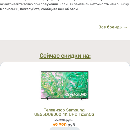
осматривайте товар при получении. Если Вы заметили неточность или ошибку
в описании, пожалуйста, сообщите нам об этом.
Все бренды →
Сейчас скидки на:
Телевизор Samsung
UE55DU8000 4K UHD TizenOS
Цена
79 990
руб.
69 990
руб.