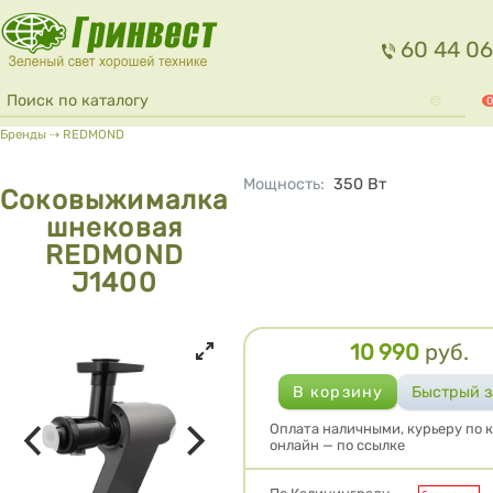
Перейти к основному содержанию
60 44 06
Форма поиска
Поиск
0
Вы здесь
Бренды
⇢
REDMOND
Мощность
:
350
Вт
Соковыжималка
шнековая
REDMOND
J1400
10 990
руб.
Цена
Оплата наличными, курьеру по к
онлайн — по ссылке