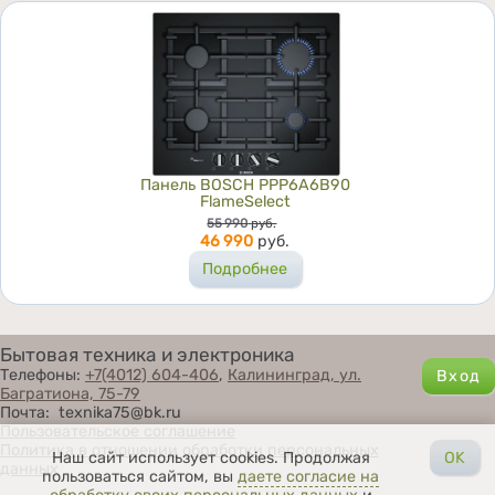
Панель BOSCH PPP6A6B90
FlameSelect
Цена
55 990
руб.
46 990
руб.
Подробнее
Бытовая техника и электроника
Телефоны:
+7(4012) 604-406
,
Калининград, ул.
Багратиона, 75-79
Почта: texnika75@bk.ru
Пользовательское соглашение
Политика в отношении обработки персональных
Наш сайт использует cookies. Продолжая
OK
данных
пользоваться сайтом, вы
даете согласие на