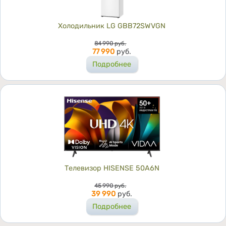
Холодильник LG GBB72SWVGN
Цена
84 990
руб.
77 990
руб.
Подробнее
Телевизор HISENSE 50A6N
Цена
45 990
руб.
39 990
руб.
Подробнее