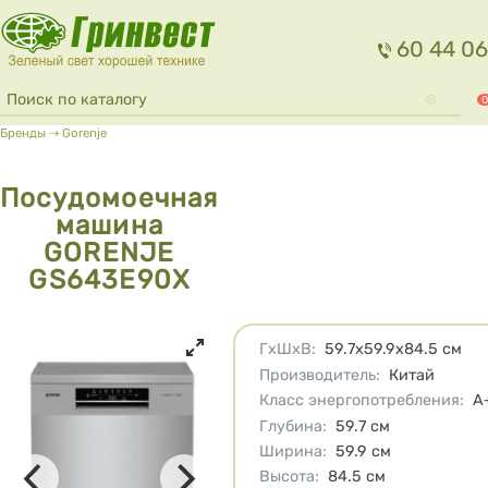
Перейти к основному содержанию
60 44 06
Форма поиска
Поиск
0
Вы здесь
Бренды
⇢
Gorenje
Посудомоечная
машина
GORENJE
GS643E90X
Характеристики
ГхШхВ
:
59.7х59.9х84.5
см
Производитель
:
Китай
Класс энергопотребления
:
A
Глубина
:
59.7
см
Ширина
:
59.9
см
Высота
:
84.5
см