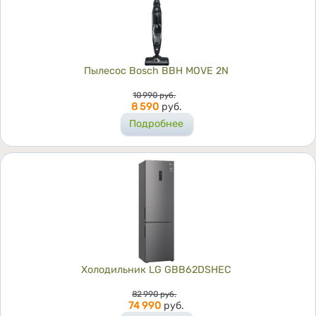
Пылесос Bosch BBH MOVE 2N
Цена
10 990
руб.
8 590
руб.
Подробнее
Холодильник LG GBB62DSHEC
Цена
82 990
руб.
74 990
руб.