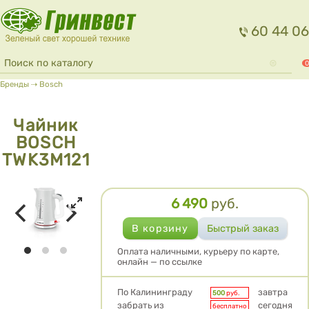
Перейти к основному содержанию
60 44 06
Форма поиска
Поиск
0
Вы здесь
Бренды
⇢
Bosch
Чайник
BOSCH
TWK3M121
6 490
руб.
Цена
Оплата наличными, курьеру по карте,
онлайн — по ссылке
Условия доставки
По Калининграду
завтра
500
руб.
забрать из
сегодня
бесплатно