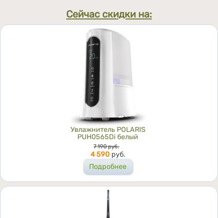
Сейчас скидки на:
Увлажнитель POLARIS
PUH0565Di белый
Цена
7 190
руб.
4 590
руб.
Подробнее