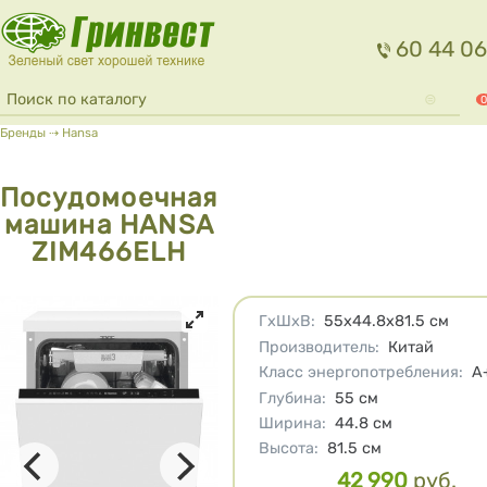
Перейти к основному содержанию
60 44 06
Форма поиска
Поиск
0
Вы здесь
Бренды
⇢
Hansa
Посудомоечная
машина HANSA
ZIM466ELH
Характеристики
ГхШхВ
:
55х44.8х81.5
см
Производитель
:
Китай
Класс энергопотребления
:
A
Глубина
:
55
см
Ширина
:
44.8
см
Высота
:
81.5
см
42 990
руб.
Цена