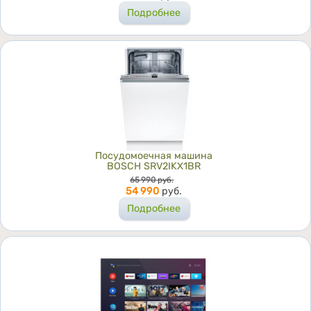
Подробнее
Посудомоечная машина
BOSCH SRV2IKX1BR
Цена
65 990
руб.
54 990
руб.
Подробнее