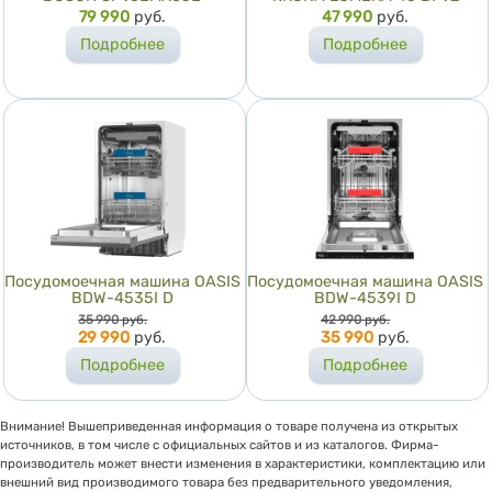
Цена
79 990
руб.
Цена
47 990
руб.
Подробнее
Подробнее
Посудомоечная машина OASIS
Посудомоечная машина OASIS
BDW-4535I D
BDW-4539I D
Цена
Цена
35 990
руб.
42 990
руб.
29 990
руб.
35 990
руб.
Подробнее
Подробнее
Внимание! Вышеприведенная информация о товаре получена из открытых
источников, в том числе с официальных сайтов и из каталогов. Фирма-
производитель может внести изменения в характеристики, комплектацию или
внешний вид производимого товара без предварительного уведомления,