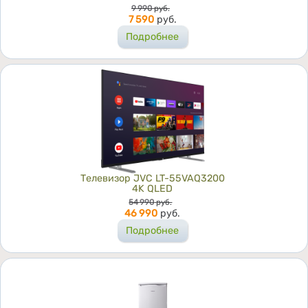
Цена
9 990
руб.
7 590
руб.
Подробнее
Телевизор JVC LT-55VAQ3200
4K QLED
Цена
54 990
руб.
46 990
руб.
Подробнее