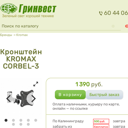
Перейти к основному содержанию
60 44 06
Форма поиска
Поиск
0
Вы здесь
Бренды
⇢
Kromax
Кронштейн
KROMAX
CORBEL-3
1 390
руб.
Цена
Оплата наличными, курьеру по карте,
онлайн — по ссылке
Условия доставки
По Калининграду
завтра
500
руб.
забрать из
завтра
бесплатно