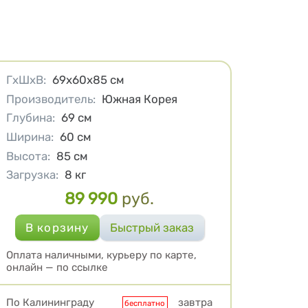
Характеристики
ГхШхВ
:
69х60х85
см
Производитель
:
Южная Корея
Глубина
:
69
см
Ширина
:
60
см
Высота
:
85
см
Загрузка
:
8
кг
89 990
руб.
Цена
Оплата наличными, курьеру по карте,
онлайн — по ссылке
Условия доставки
По Калининграду
завтра
бесплатно