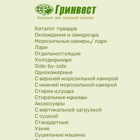
Перейти к основному содержанию
Каталог товаров
Охлаждение и заморозка
Морозильные камеры / лари
Лари
Отдельностоящие
Холодильники
Side-by-side
Однокамерные
С верхней морозильной камерой
С нижней морозильной камерой
Стирка и сушка
Стиральные машины
Аксессуары
С вертикальной загрузкой
С сушкой
Стандартные
Узкие
Сушильные машины