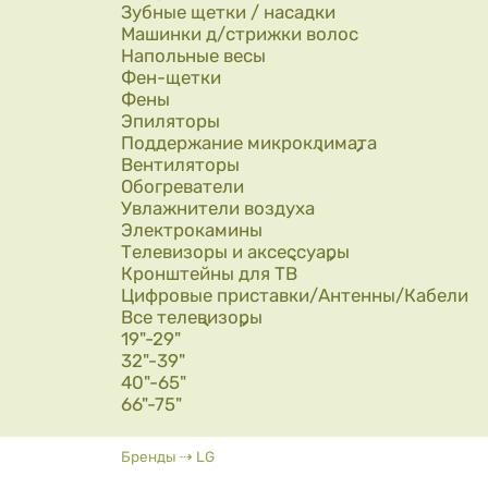
Зубные щетки / насадки
Машинки д/стрижки волос
Напольные весы
Фен-щетки
Фены
Эпиляторы
Поддержание микроклимата
Вентиляторы
Обогреватели
Увлажнители воздуха
Электрокамины
Телевизоры и аксессуары
Кронштейны для ТВ
Цифровые приставки/Антенны/Кабели
Все телевизоры
19"-29"
32"-39"
40"-65"
66"-75"
Вы здесь
Бренды
⇢
LG