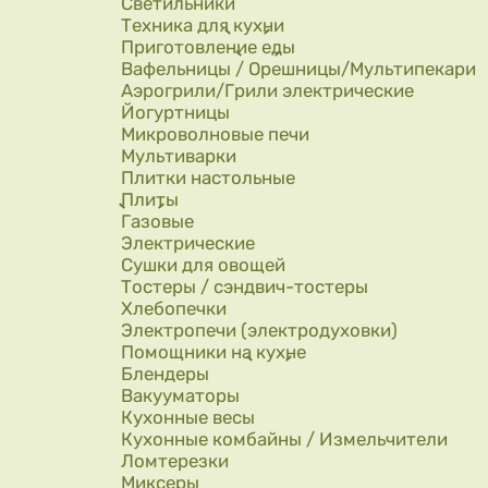
Светильники
Техника для кухни
Приготовление еды
Вафельницы / Орешницы/Мультипекари
Аэрогрили/Грили электрические
Йогуртницы
Микроволновые печи
Мультиварки
Плитки настольные
Плиты
Газовые
Электрические
Сушки для овощей
Тостеры / сэндвич-тостеры
Хлебопечки
Электропечи (электродуховки)
Помощники на кухне
Блендеры
Вакууматоры
Кухонные весы
Кухонные комбайны / Измельчители
Ломтерезки
Миксеры