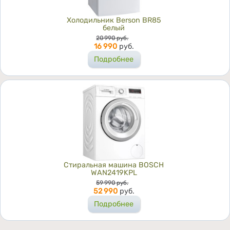
Холодильник Berson BR85
белый
Цена
20 990
руб.
16 990
руб.
Подробнее
Стиральная машина BOSCH
WAN2419KPL
Цена
59 990
руб.
52 990
руб.
Подробнее