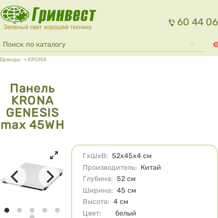
Перейти к основному содержанию
60 44 06
Форма поиска
Поиск
0
Вы здесь
Бренды
⇢
KRONA
Панель
KRONA
GENESIS
max 45WH
Характеристики
ГхШхВ
:
52х45х4
см
Производитель
:
Китай
Глубина
:
52
см
Ширина
:
45
см
Высота
:
4
см
Цвет
:
белый