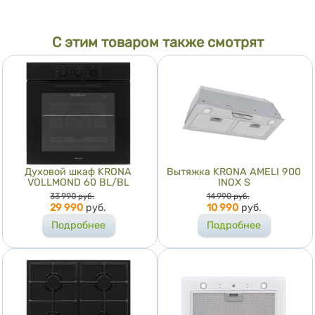
С этим товаром также смотрят
Духовой шкаф KRONA
Вытяжка KRONA AMELI 900
VOLLMOND 60 BL/BL
INOX S
Цена
Цена
33 990
руб.
14 990
руб.
29 990
руб.
10 990
руб.
Подробнее
Подробнее