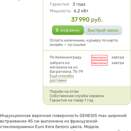
Гарантия
:
3 года
Мощность
:
6.2
кВт
37 990
руб.
Цена
Оплата наличными, курьеру по карте,
онлайн — по ссылке
Условия доставки
По Калининграду
завтра
бесплатно
забрать из
завтра
бесплатно
магазина на ул.
Багратиона, 75-79
Ещё способы
доставки
Подъём на этаж
Собственная служба сервиса
Гарантия на товар 1 год
Индукционная варочная поверхность GENESIS max шириной
встраивания 45 см выполнена из французской
стеклокерамики Euro Kera белого цвета. Модель