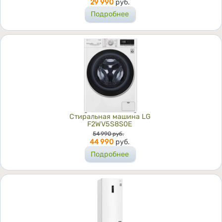
29 990
руб.
Подробнее
Стиральная машина LG
F2WV5S8S0E
Цена
54 990
руб.
44 990
руб.
Подробнее