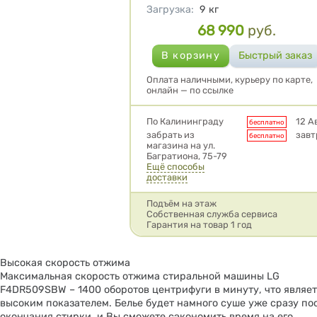
Загрузка
:
9
кг
68 990
руб.
Цена
Оплата наличными, курьеру по карте,
онлайн — по ссылке
Условия доставки
По Калининграду
12 А
бесплатно
забрать из
завт
бесплатно
магазина на ул.
Багратиона, 75-79
Ещё способы
доставки
Подъём на этаж
Собственная служба сервиса
Гарантия на товар 1 год
Высокая скорость отжима
Максимальная скорость отжима стиральной машины LG
F4DR509SBW – 1400 оборотов центрифуги в минуту, что являе
высоким показателем. Белье будет намного суше уже сразу по
окончания стирки, и Вы сможете сэкономить время на его