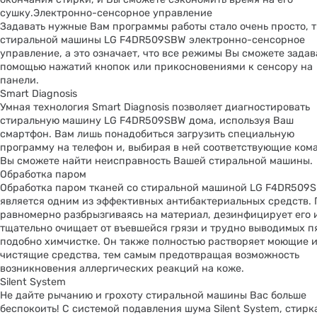
сушку.Электронно-сенсорное управление
Задавать нужные Вам программы работы стало очень просто, т.
стиральной машины LG F4DR509SBW электронно-сенсорное
управление, а это означает, что все режимы Вы сможете задав
помощью нажатий кнопок или прикосновениями к сенсору на
панели.
Smart Diagnosis
Умная технология Smart Diagnosis позволяет диагностировать
стиральную машину LG F4DR509SBW дома, используя Ваш
смартфон. Вам лишь понадобиться загрузить специальную
программу на телефон и, выбирая в ней соответствующие ком
Вы сможете найти неисправность Вашей стиральной машины.
Обработка паром
Обработка паром тканей со стиральной машиной LG F4DR509
является одним из эффективных антибактериальных средств. 
равномерно разбрызгиваясь на материал, дезинфицирует его 
тщательно очищает от въевшейся грязи и трудно выводимых п
подобно химчистке. Он также полностью растворяет моющие 
чистящие средства, тем самым предотвращая возможность
возникновения аллергических реакций на коже.
Silent System
Не дайте рычанию и грохоту стиральной машины Вас больше
беспокоить! С системой подавления шума Silent System, стирк