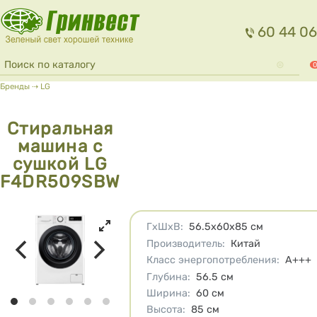
Перейти к основному содержанию
60 44 06
Форма поиска
Поиск
0
Вы здесь
Бренды
⇢
LG
Стиральная
машина с
сушкой LG
F4DR509SBW
Характеристики
ГхШхВ
:
56.5х60х85
см
Производитель
:
Китай
Класс энергопотребления
:
A+++
Глубина
:
56.5
см
Ширина
:
60
см
Высота
:
85
см