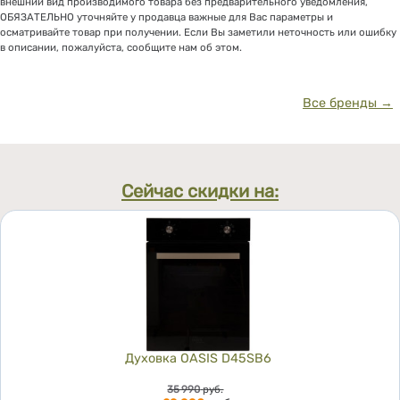
внешний вид производимого товара без предварительного уведомления,
ОБЯЗАТЕЛЬНО уточняйте у продавца важные для Вас параметры и
осматривайте товар при получении. Если Вы заметили неточность или ошибку
в описании, пожалуйста, сообщите нам об этом.
Все бренды →
Сейчас скидки на:
Духовка OASIS D45SB6
Цена
35 990
руб.