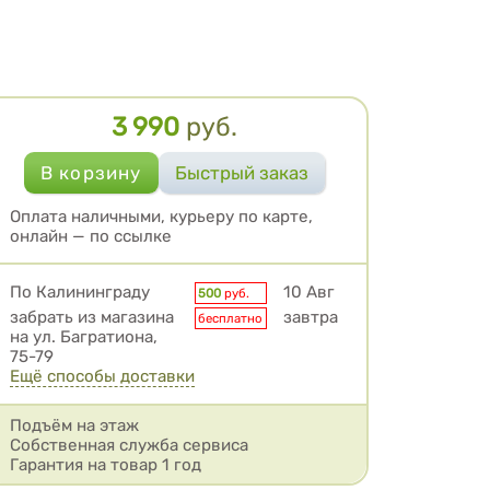
3 990
руб.
Цена
Оплата наличными, курьеру по карте,
онлайн — по ссылке
Условия доставки
По Калининграду
10 Авг
500
руб.
забрать из магазина
завтра
бесплатно
на ул. Багратиона,
75-79
Ещё способы доставки
Подъём на этаж
Собственная служба сервиса
Гарантия на товар 1 год