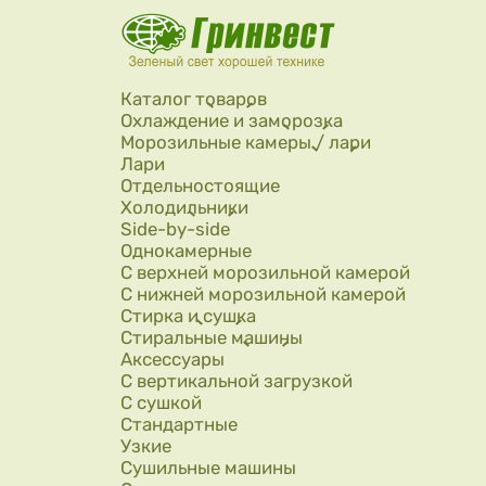
Перейти к основному содержанию
Каталог товаров
Охлаждение и заморозка
Морозильные камеры / лари
Лари
Отдельностоящие
Холодильники
Side-by-side
Однокамерные
С верхней морозильной камерой
С нижней морозильной камерой
Стирка и сушка
Стиральные машины
Аксессуары
С вертикальной загрузкой
С сушкой
Стандартные
Узкие
Сушильные машины