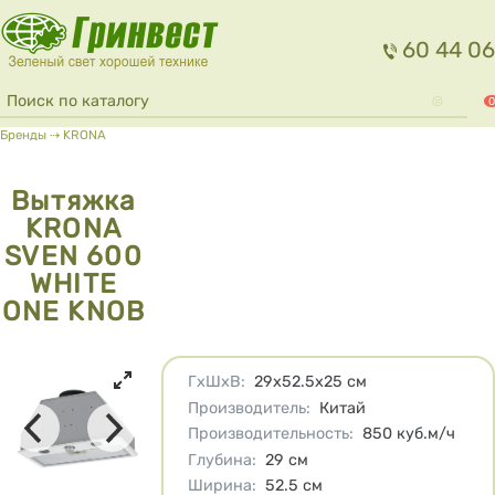
Перейти к основному содержанию
60 44 06
Форма поиска
Поиск
0
Вы здесь
Бренды
⇢
KRONA
Вытяжка
KRONA
SVEN 600
WHITE
ONE KNOB
Характеристики
ГхШхВ
:
29х52.5х25
см
Производитель
:
Китай
Производительность
:
850
куб.м/ч
Глубина
:
29
см
Ширина
:
52.5
см