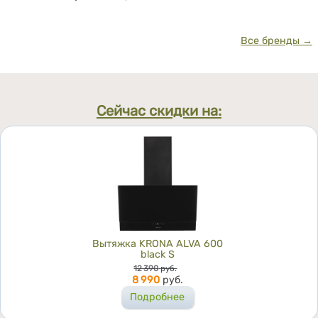
Все бренды →
Сейчас скидки на:
Вытяжка KRONA ALVA 600
black S
Цена
12 390
руб.
8 990
руб.
Подробнее