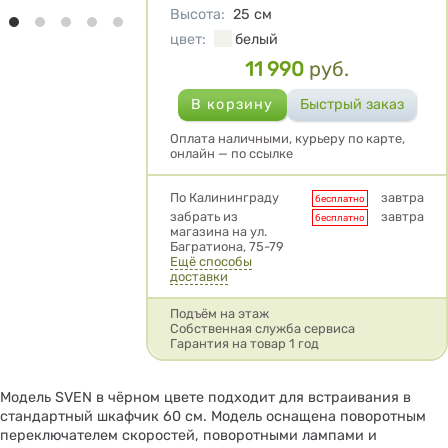
Высота
:
25
см
цвет
:
белый
11 990
руб.
Цена
Оплата наличными, курьеру по карте,
онлайн — по ссылке
Условия доставки
По Калининграду
завтра
бесплатно
забрать из
завтра
бесплатно
магазина на ул.
Багратиона, 75-79
Ещё способы
доставки
Подъём на этаж
Собственная служба сервиса
Гарантия на товар 1 год
Модель SVEN в чёрном цвете подходит для встраивания в
стандартный шкафчик 60 см. Модель оснащена поворотным
переключателем скоростей, поворотными лампами и