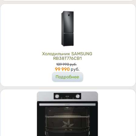
Холодильник SAMSUNG
RB38T776CB1
Цена
109 990
руб.
99 990
руб.
Подробнее