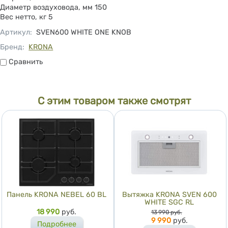
Диаметр воздуховода, мм 150
Вес нетто, кг 5
Артикул
:
SVEN600 WHITE ONE KNOB
Бренд:
KRONA
Сравнить
Сравнить
С этим товаром также смотрят
Панель KRONA NEBEL 60 BL
Вытяжка KRONA SVEN 600
WHITE SGC RL
Цена
18 990
руб.
Цена
13 990
руб.
9 990
руб.
Подробнее