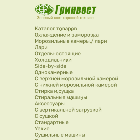
Перейти к основному содержанию
Каталог товаров
Охлаждение и заморозка
Морозильные камеры / лари
Лари
Отдельностоящие
Холодильники
Side-by-side
Однокамерные
С верхней морозильной камерой
С нижней морозильной камерой
Стирка и сушка
Стиральные машины
Аксессуары
С вертикальной загрузкой
С сушкой
Стандартные
Узкие
Сушильные машины