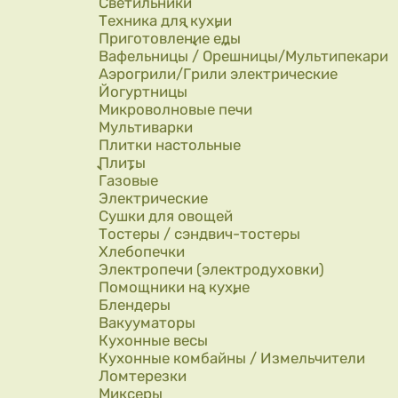
Светильники
Техника для кухни
Приготовление еды
Вафельницы / Орешницы/Мультипекари
Аэрогрили/Грили электрические
Йогуртницы
Микроволновые печи
Мультиварки
Плитки настольные
Плиты
Газовые
Электрические
Сушки для овощей
Тостеры / сэндвич-тостеры
Хлебопечки
Электропечи (электродуховки)
Помощники на кухне
Блендеры
Вакууматоры
Кухонные весы
Кухонные комбайны / Измельчители
Ломтерезки
Миксеры