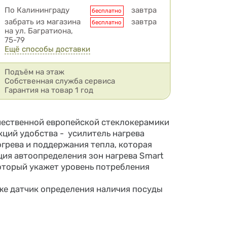
Условия доставки
По Калининграду
завтра
бесплатно
забрать из магазина
завтра
бесплатно
на ул. Багратиона,
75-79
Ещё способы доставки
Подъём на этаж
Собственная служба сервиса
Гарантия на товар 1 год
чественной европейской стеклокерамики
нкций удобства - усилитель нагрева
огрева и поддержания тепла, которая
ция автоопределения зон нагрева Smart
оторый укажет уровень потребления
кже датчик определения наличия посуды