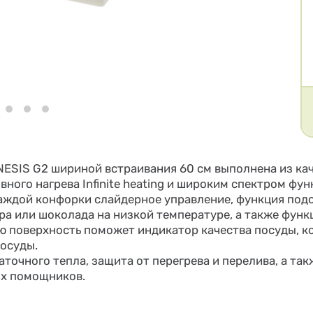
ESIS G2 шириной встраивания 60 см выполнена из ка
ного нагрева Infinite heating и широким спектром фу
каждой конфорки слайдерное управление, функция под
а или шоколада на низкой температуре, а также функ
ю поверхность поможет индикатор качества посуды, к
осуды.
точного тепла, защита от перегрева и перелива, а та
ых помощников.