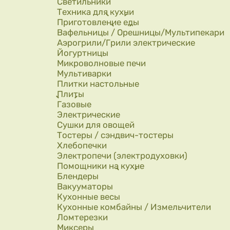
Светильники
Техника для кухни
Приготовление еды
Вафельницы / Орешницы/Мультипекари
Аэрогрили/Грили электрические
Йогуртницы
Микроволновые печи
Мультиварки
Плитки настольные
Плиты
Газовые
Электрические
Сушки для овощей
Тостеры / сэндвич-тостеры
Хлебопечки
Электропечи (электродуховки)
Помощники на кухне
Блендеры
Вакууматоры
Кухонные весы
Кухонные комбайны / Измельчители
Ломтерезки
Миксеры