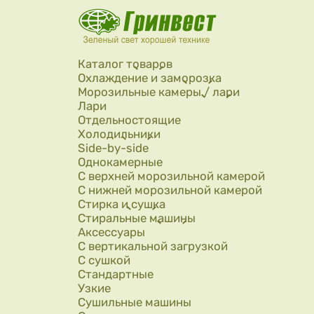
Перейти к основному содержанию
Каталог товаров
Охлаждение и заморозка
Морозильные камеры / лари
Лари
Отдельностоящие
Холодильники
Side-by-side
Однокамерные
С верхней морозильной камерой
С нижней морозильной камерой
Стирка и сушка
Стиральные машины
Аксессуары
С вертикальной загрузкой
С сушкой
Стандартные
Узкие
Сушильные машины