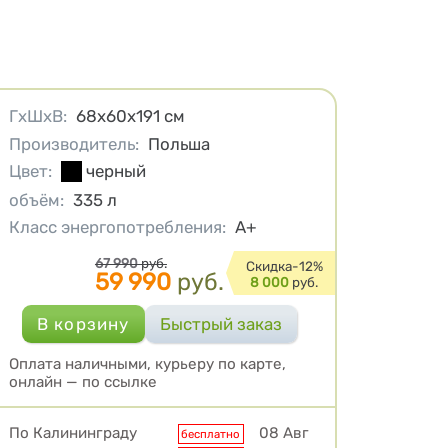
Характеристики
ГхШхВ
:
68х60х191
см
Производитель
:
Польша
Цвет
:
черный
объём
:
335
л
Класс энергопотребления
:
A+
Цена
67 990
руб.
Cкидка-
12%
59 990
руб.
8 000
руб.
Оплата наличными, курьеру по карте,
онлайн — по ссылке
Условия доставки
По Калининграду
08 Авг
бесплатно