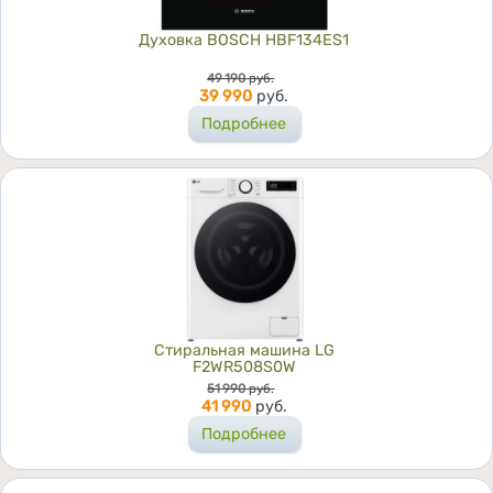
Духовка BOSCH HBF134ES1
Цена
49 190
руб.
39 990
руб.
Подробнее
Стиральная машина LG
F2WR508S0W
Цена
51 990
руб.
41 990
руб.
Подробнее