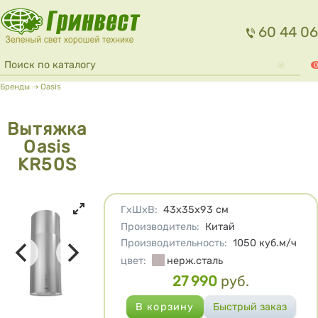
Перейти к основному содержанию
60 44 06
Форма поиска
Поиск
0
Вы здесь
Бренды
⇢
Oasis
Вытяжка
Oasis
KR50S
Характеристики
ГхШхВ
:
43x35x93
см
Производитель
:
Китай
Производительность
:
1050
куб.м/ч
цвет
:
нерж.сталь
27 990
руб.
Цена