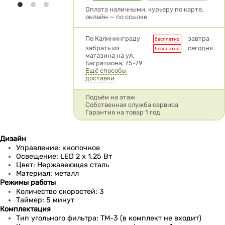
Оплата наличными, курьеру по карте,
онлайн — по ссылке
Условия доставки
По Калининграду
завтра
бесплатно
забрать из
сегодня
бесплатно
магазина на ул.
Багратиона, 75-79
Ещё способы
доставки
Подъём на этаж
Собственная служба сервиса
Гарантия на товар 1 год
Дизайн
Управление: кнопочное
Освещение: LED 2 x 1,25 Вт
Цвет: Нержавеющая сталь
Материал: металл
Режимы работы
Количество скоростей: 3
Таймер: 5 минут
Комплектация
Тип угольного фильтра: TM-3 (в комплект не входит)