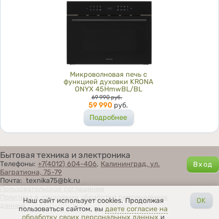
Микроволновая печь с
функцией духовки KRONA
ONYX 45HmwBL/BL
Цена
69 990
руб.
59 990
руб.
Подробнее
Бытовая техника и электроника
Телефоны:
+7(4012) 604-406
,
Калининград, ул.
Багратиона, 75-79
Почта: texnika75@bk.ru
Пользовательское соглашение
Политика в отношении обработки персональных
Наш сайт использует cookies. Продолжая
OK
данных
пользоваться сайтом, вы
даете согласие на
обработку своих персональных данных
и