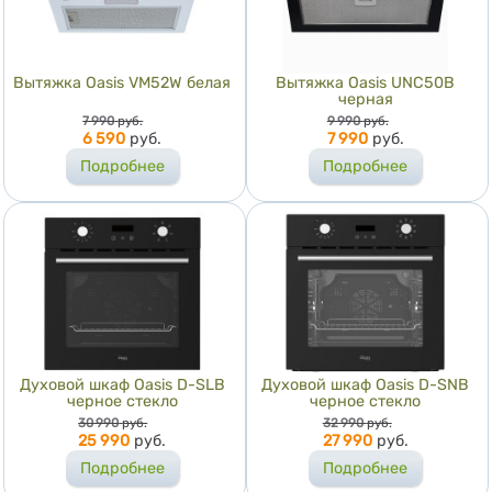
Вытяжка Оasis VM52W белая
Вытяжка Оasis UNC50B
черная
Цена
Цена
7 990
руб.
9 990
руб.
6 590
руб.
7 990
руб.
Подробнее
Подробнее
Духовой шкаф Oasis D-SLB
Духовой шкаф Oasis D-SNB
черное стекло
черное стекло
Цена
Цена
30 990
руб.
32 990
руб.
25 990
руб.
27 990
руб.
Подробнее
Подробнее