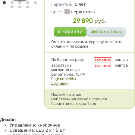
Гарантия
:
5 лет
цвет
:
нерж.сталь
29 890
руб.
Цена
Оплата наличными, курьеру по карте,
онлайн — по ссылке
Условия доставки
По Калининграду
завтра
бесплатно
забрать из
завтра
бесплатно
магазина на ул.
Багратиона, 75-79
Ещё способы
доставки
Подъём на этаж
Собственная служба сервиса
Гарантия на товар 1 год
Дизайн
Управление: кнопочное
Освещение: LED 2 x 1,5 Вт