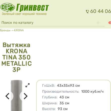
Перейти к основному содержанию
60 44 06
Форма поиска
Поиск
0
Вы здесь
Бренды
⇢
KRONA
Вытяжка
KRONA
TINA 350
METALLIC
3P
Характеристики
ГхШхВ
:
43х35х93
см
Производительность
:
1000
куб.м/ч
Глубина
:
43
см
Ширина
:
35
см
Высота
:
93
см