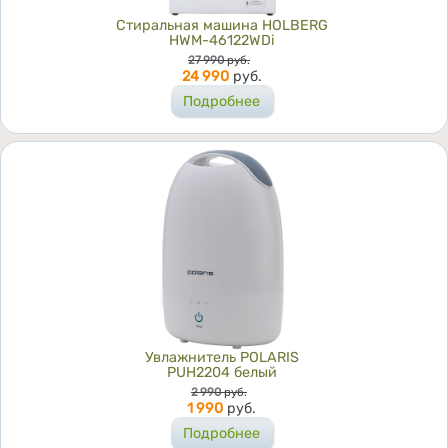
Стиральная машина HOLBERG
HWM-46122WDi
Цена
27 990
руб.
24 990
руб.
Подробнее
Увлажнитель POLARIS
PUH2204 белый
Цена
2 990
руб.
1 990
руб.
Подробнее