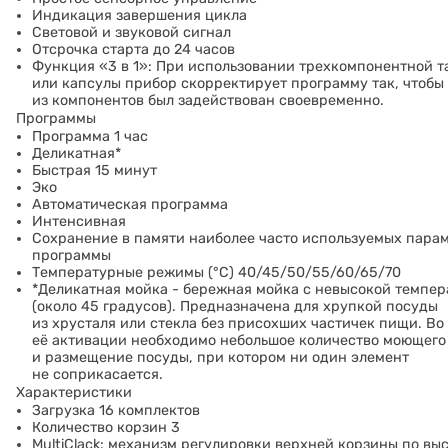
Индикация завершения цикла
Световой и звуковой сигнал
Отсрочка старта до 24 часов
Функция «3 в 1»: При использовании трехкомпонентной т
или капсулы прибор скорректирует программу так, чтоб
из компонентов был задействован своевременно.
Программы
Программа 1 час
Деликатная*
Быстрая 15 минут
Эко
Автоматическая программа
Интенсивная
Сохранение в памяти наиболее часто используемых пара
программы
Температурные режимы (°C) 40/45/50/55/60/65/70
*Деликатная мойка - бережная мойка с невысокой темпе
(около 45 градусов). Предназначена для хрупкой посуды
из хрусталя или стекла без присохших частичек пищи. Во
её активации необходимо небольшое количество моющего
и размещение посуды, при котором ни один элемент
не соприкасается.
Характеристики
Загрузка 16 комплектов
Количество корзин 3
MultiClack: механизм регулировки верхней корзины по вы