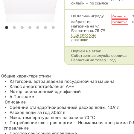
онлайн — по ссылке
Условия доставки
По Калининграду
бесплатно
забрать из
бесплатно
магазина на ул.
Багратиона, 75-79
Ещё способы
доставки
Подъём на этаж
Собственная служба сервиса
Гарантия на товар 1 год
Общие характеристики
Категория: встраиваемая посудомоечная машина
Класс энергопотребления A++
Мотор: асинхронный однофазный
6 Программ
Описание
Средний стандартизированный расход воды: 10.9 л
Расход воды за год 3052 л
Макс. температура воды на заливе 70 °C
Потребление электроэнергии — Нормальная программа 0.
Управление
Простое сенсорное управление