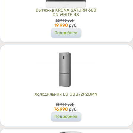
Вытяжка KRONA SATURN 600
DN WHITE 4S
Цена
22 990
руб.
19 990
руб.
Подробнее
Холодильник LG GBB72PZDMN
Цена
83 990
руб.
76 990
руб.
Подробнее