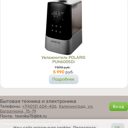
Увлажнитель POLARIS
PUH6005Di
Цена
7 590
руб.
5 990
руб.
Подробнее
Бытовая техника и электроника
Телефоны:
+7(4012) 604-406
,
Калининград, ул.
Багратиона, 75-79
Почта: texnika75@bk.ru
Пользовательское соглашение
Политика в отношении обработки персональных
Наш сайт использует cookies. Продолжая
OK