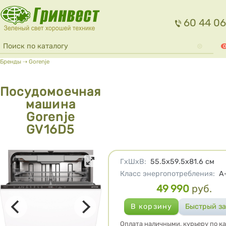
Перейти к основному содержанию
60 44 06
Форма поиска
Поиск
0
Вы здесь
Бренды
⇢
Gorenje
Посудомоечная
машина
Gorenje
GV16D5
Характеристики
ГхШхВ
:
55.5x59.5x81.6
см
Класс энергопотребления
:
A
49 990
руб.
Цена
Оплата наличными, курьеру по ка