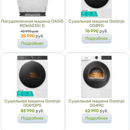
Посудомоечная машина OASIS
Сушильная машина Gorenje
BDW6035I D
DG89D
Цена
Цена
76 990
руб.
42 990
руб.
35 990
руб.
Подробнее
Подробнее
Сушильная машина Gorenje
Сушильная машина Gorenje
DG81DPS
DG49D
Цена
83 990
руб.
Цена
62 990
руб.
Подробнее
Подробнее