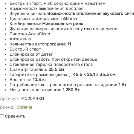
Быстрый старт: + 30 секунд одним нажатием
Возможность выключения дисплея
Звуковой сигнал:
Возможность отключения звукового сиг
Диапазон таймера, мин.:
60 min
Комбирежимы:
Микроволны+гриль
Функция размораживания по весу или по времени
Очистка AquaClean
Автоменю
Количество автопрограмм:
11
Быстрый старт
Блокировка от детей
Блокировка работы при открытой дверце
Стеклянная тарелка поворотного стола
Диаметр тарелки:
25.5 см
Габаритные размеры (шхвхг):
45.5 × 26.1 × 35.3 см
Вес нетто:
10.3 кг
Потребление электроэнергии в режиме ожидания:
1 Вт
Мощность подключения:
1,280 Вт
Артикул
:
MO20A4XH
Бренд:
Gorenje
Сравнить
Сравнить