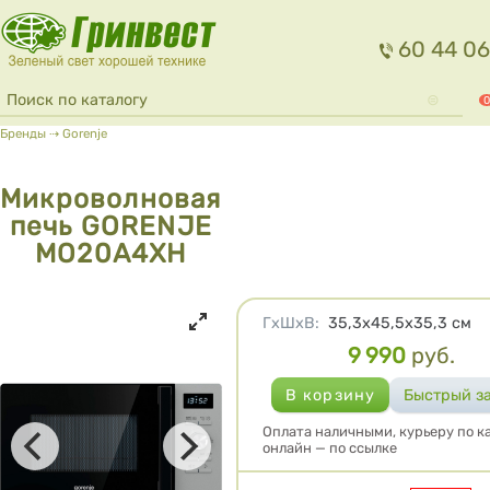
Перейти к основному содержанию
60 44 06
Форма поиска
Поиск
0
Вы здесь
Бренды
⇢
Gorenje
Микроволновая
печь GORENJE
MO20A4XH
Характеристики
ГхШхВ
:
35,3х45,5х35,3
см
9 990
руб.
Цена
Оплата наличными, курьеру по ка
онлайн — по ссылке