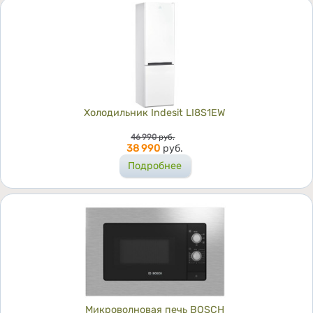
Холодильник Indesit LI8S1EW
Цена
46 990
руб.
38 990
руб.
Подробнее
Микроволновая печь BOSCH