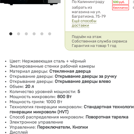
Условия доставки
По Калининграду
500
руб.
забрать из
бесплатно
магазина на ул.
Багратиона, 75-79
Ещё способы
доставки
Подъём на этаж
Собственная служба сервиса
Гарантия на товар 1 год
Цвет: Нержавеющая сталь + чёрный
Эмалированные стенки рабочей камеры
Материал дверцы:
Стеклянная дверца
Открывание дверцы:
Открывание дверцы за ручку
Открывание дверцы:
Открывание дверцы влево
Объем:
20 л
Количество уровней мощности:
5
Мощность микроволн:
800 Вт
Мощность гриля: 1000 Вт
Технология генерации микроволн:
Стандартная технологи
генерации микроволн (HVT)
Способ распределения микроволн:
Поворотная тарелка
Электронное управление
Управление:
Переключатели, Кнопки
Дисплей