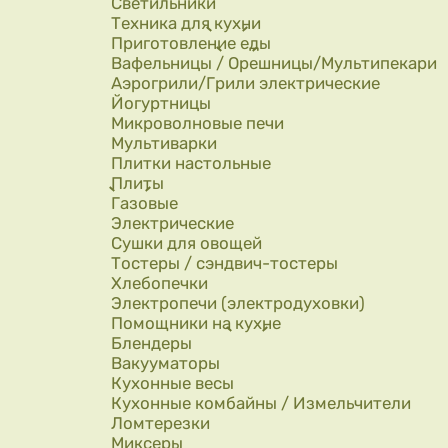
Светильники
Техника для кухни
Приготовление еды
Вафельницы / Орешницы/Мультипекари
Аэрогрили/Грили электрические
Йогуртницы
Микроволновые печи
Мультиварки
Плитки настольные
Плиты
Газовые
Электрические
Сушки для овощей
Тостеры / сэндвич-тостеры
Хлебопечки
Электропечи (электродуховки)
Помощники на кухне
Блендеры
Вакууматоры
Кухонные весы
Кухонные комбайны / Измельчители
Ломтерезки
Миксеры