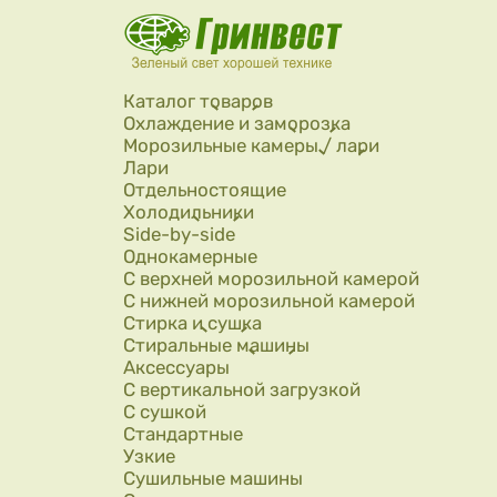
Перейти к основному содержанию
Каталог товаров
Охлаждение и заморозка
Морозильные камеры / лари
Лари
Отдельностоящие
Холодильники
Side-by-side
Однокамерные
С верхней морозильной камерой
С нижней морозильной камерой
Стирка и сушка
Стиральные машины
Аксессуары
С вертикальной загрузкой
С сушкой
Стандартные
Узкие
Сушильные машины