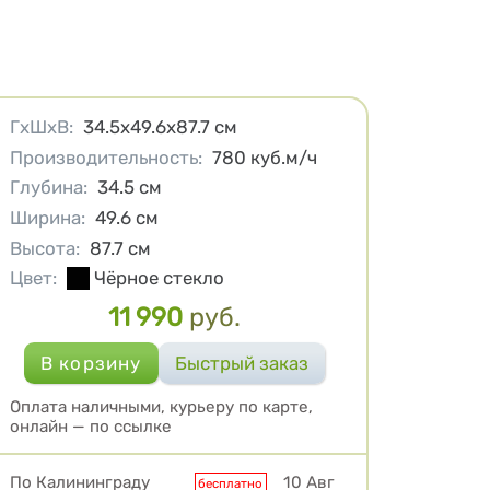
Характеристики
ГхШхВ
:
34.5x49.6x87.7
см
Производительность
:
780
куб.м/ч
Глубина
:
34.5
см
Ширина
:
49.6
см
Высота
:
87.7
см
Цвет
:
Чёрное стекло
11 990
руб.
Цена
Оплата наличными, курьеру по карте,
онлайн — по ссылке
Условия доставки
По Калининграду
10 Авг
бесплатно