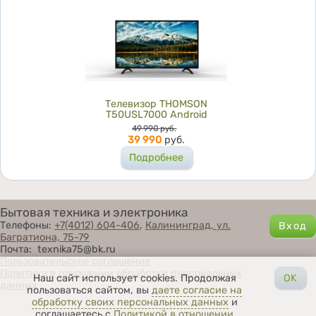
Телевизор THOMSON
T50USL7000 Android
Цена
49 990
руб.
39 990
руб.
Подробнее
Бытовая техника и электроника
Телефоны:
+7(4012) 604-406
,
Калининград, ул.
Багратиона, 75-79
Почта: texnika75@bk.ru
Пользовательское соглашение
Политика в отношении обработки персональных
Наш сайт использует cookies. Продолжая
OK
данных
пользоваться сайтом, вы
даете согласие на
обработку своих персональных данных
и
соглашаетесь с
Политикой в отношении