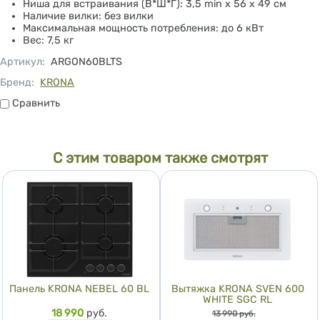
Ниша для встраивания (В*Ш*Г): 3,5 min х 56 х 49 см
Наличие вилки: без вилки
Максимальная мощность потребления: до 6 кВт
Вес: 7,5 кг
Артикул
:
ARGON60BLTS
Бренд:
KRONA
Сравнить
Сравнить
С этим товаром также смотрят
Панель KRONA NEBEL 60 BL
Вытяжка KRONA SVEN 600
WHITE SGC RL
Цена
18 990
руб.
Цена
13 990
руб.