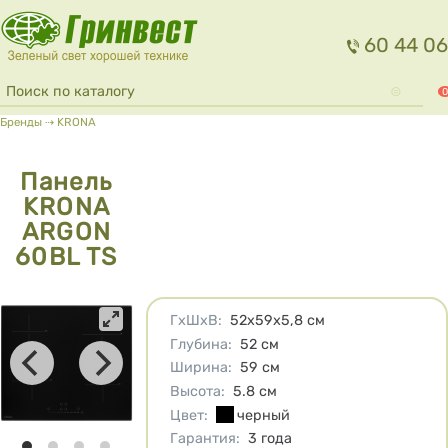
Перейти к основному содержанию
60 44 06
Форма поиска
Поиск
0
Вы здесь
Бренды
⇢
KRONA
Панель
KRONA
ARGON
60BL TS
Характеристики
ГхШхВ
:
52х59х5,8
см
Глубина
:
52
см
Ширина
:
59
см
Высота
:
5.8
см
Цвет
:
черный
Гарантия
:
3 года