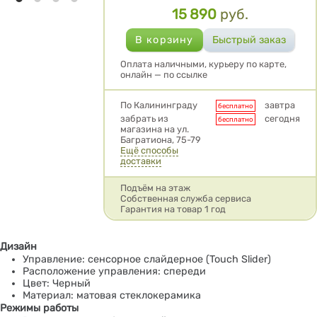
15 890
руб.
Цена
Оплата наличными, курьеру по карте,
онлайн — по ссылке
Условия доставки
По Калининграду
завтра
бесплатно
забрать из
сегодня
бесплатно
магазина на ул.
Багратиона, 75-79
Ещё способы
доставки
Подъём на этаж
Собственная служба сервиса
Гарантия на товар 1 год
Дизайн
Управление: сенсорное слайдерное (Touch Slider)
Расположение управления: спереди
Цвет: Черный
Материал: матовая стеклокерамика
Режимы работы