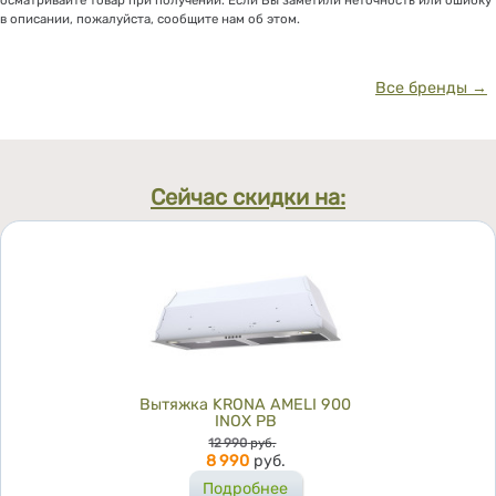
осматривайте товар при получении. Если Вы заметили неточность или ошибку
в описании, пожалуйста, сообщите нам об этом.
Все бренды →
Сейчас скидки на:
Вытяжка KRONA AMELI 900
INOX PB
Цена
12 990
руб.
8 990
руб.
Подробнее