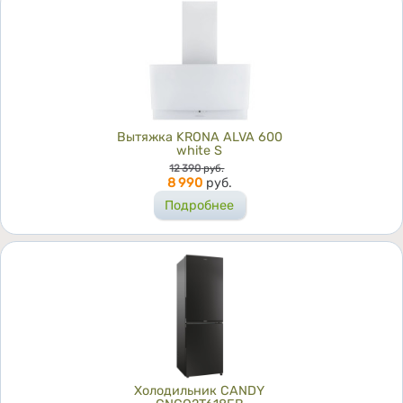
Вытяжка KRONA ALVA 600
white S
Цена
12 390
руб.
8 990
руб.
Подробнее
Холодильник CANDY