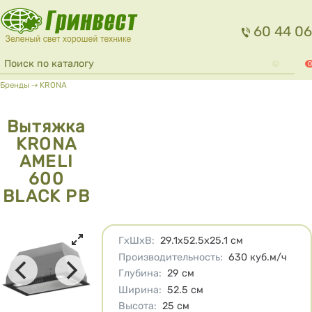
Перейти к основному содержанию
60 44 06
Форма поиска
Поиск
0
Вы здесь
Бренды
⇢
KRONA
Вытяжка
KRONA
AMELI
600
BLACK PB
Характеристики
ГхШхВ
:
29.1x52.5x25.1
см
Производительность
:
630
куб.м/ч
Глубина
:
29
см
Ширина
:
52.5
см
Высота
:
25
см