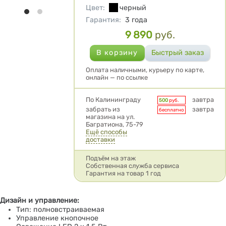
Цвет
:
черный
Гарантия
:
3 года
9 890
руб.
Цена
Оплата наличными, курьеру по карте,
онлайн — по ссылке
Условия доставки
По Калининграду
завтра
500
руб.
забрать из
завтра
бесплатно
магазина на ул.
Багратиона, 75-79
Ещё способы
доставки
Подъём на этаж
Собственная служба сервиса
Гарантия на товар 1 год
Дизайн и управление:
Тип: полновстраиваемая
Управление кнопочное