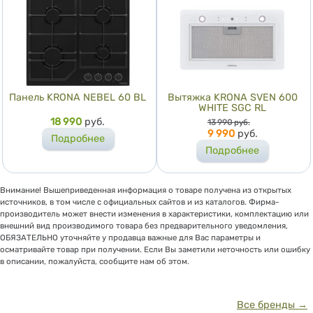
Панель KRONA NEBEL 60 BL
Вытяжка KRONA SVEN 600
WHITE SGC RL
Цена
18 990
руб.
Цена
13 990
руб.
9 990
руб.
Подробнее
Подробнее
Внимание! Вышеприведенная информация о товаре получена из открытых
источников, в том числе с официальных сайтов и из каталогов. Фирма-
производитель может внести изменения в характеристики, комплектацию или
внешний вид производимого товара без предварительного уведомления,
ОБЯЗАТЕЛЬНО уточняйте у продавца важные для Вас параметры и
осматривайте товар при получении. Если Вы заметили неточность или ошибку
в описании, пожалуйста, сообщите нам об этом.
Все бренды →