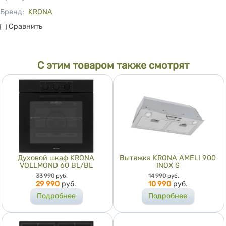
Бренд:
KRONA
Сравнить
Сравнить
С этим товаром также смотрят
Духовой шкаф KRONA
Вытяжка KRONA AMELI 900
VOLLMOND 60 BL/BL
INOX S
Цена
Цена
33 990
руб.
14 990
руб.
29 990
руб.
10 990
руб.
Подробнее
Подробнее