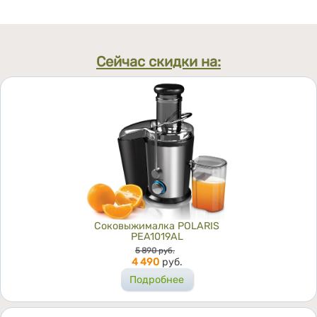
Сейчас скидки на:
Соковыжималка POLARIS
PEA1019AL
Цена
5 890
руб.
4 490
руб.
Подробнее