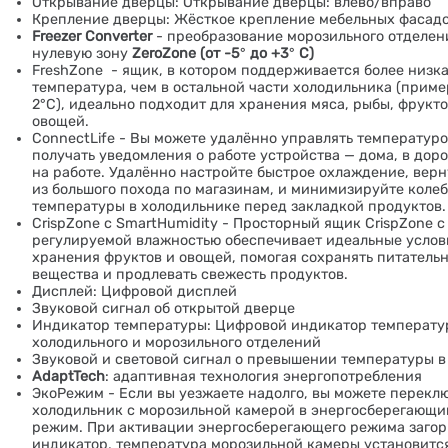
Открывание дверцы: Открывание дверцы: влево/вправо
Крепление дверцы: Жёсткое крепление мебельных фасад
Freezer Converter
- преобразование морозильного отделен
нулевую зону
ZeroZone (от -5
°
до +3
°
С)
FreshZone - ящик, в котором поддерживается более низк
температура, чем в остальной части холодильника (приме
2°C), идеально подходит для хранения мяса, рыбы, фрукто
овощей.
ConnectLife - Вы можете удалённо управлять температуро
получать уведомления о работе устройства — дома, в доро
на работе. Удалённо настройте быстрое охлаждение, вер
из большого похода по магазинам, и минимизируйте коле
температуры в холодильнике перед закладкой продуктов.
CrispZone с SmartHumidity - Просторный ящик CrispZone с
регулируемой влажностью обеспечивает идеальные услов
хранения фруктов и овощей, помогая сохранять питатель
вещества и продлевать свежесть продуктов.
Дисплей: Цифровой дисплей
Звуковой сигнал об открытой дверце
Индикатор температуры: Цифровой индикатор температу
холодильного и морозильного отделений
Звуковой и световой сигнал о превышении температуры в
AdaptTech
: адаптивная технология энергопотребления
ЭкоРежим - Если вы уезжаете надолго, вы можете перекл
холодильник с морозильной камерой в энергосберегающи
режим. При активации энергосберегающего режима загор
индикатор, температура морозильной камеры установитс