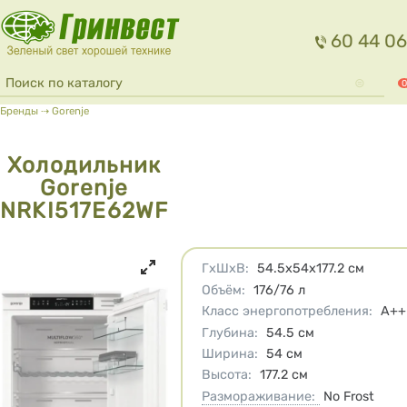
Перейти к основному содержанию
60 44 06
Форма поиска
Поиск
0
Вы здесь
Бренды
⇢
Gorenje
Холодильник
Gorenje
NRKI517E62WF
Характеристики
ГхШхВ
:
54.5x54x177.2
см
Объём
:
176/76
л
Класс энергопотребления
:
A++
Глубина
:
54.5
см
Ширина
:
54
см
Высота
:
177.2
см
Размораживание:
No Frost