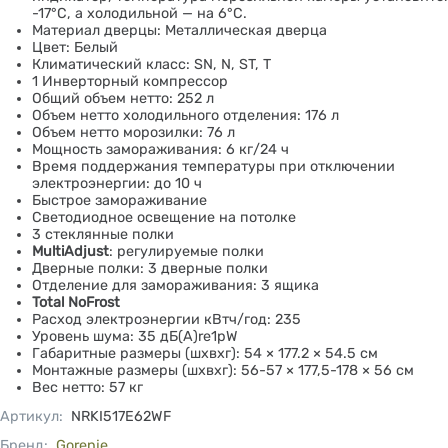
-17°C, а холодильной — на 6°C.
Материал дверцы: Металлическая дверца
Цвет: Белый
Климатический класс: SN, N, ST, T
1 Инверторный компрессор
Общий объем нетто: 252 л
Объем нетто холодильного отделения: 176 л
Объем нетто морозилки: 76 л
Мощность замораживания: 6 кг/24 ч
Время поддержания температуры при отключении
электроэнергии: до 10 ч
Быстрое замораживание
Светодиодное освещение на потолке
3 стеклянные полки
MultiAdjust
: регулируемые полки
Дверные полки: 3 дверные полки
Отделение для замораживания: 3 ящика
Total NoFrost
Расход электроэнергии кВтч/год: 235
Уровень шума: 35 дБ(А)re1pW
Габаритные размеры (шхвхг): 54 × 177.2 × 54.5 см
Монтажные размеры (шхвхг): 56-57 × 177,5-178 × 56 см
Вес нетто: 57 кг
Артикул
:
NRKI517E62WF
Бренд:
Gorenje