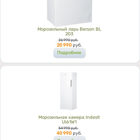
Морозильный ларь Berson BL
203
Цена
26 990
руб.
20 990
руб.
Подробнее
Морозильная камера Indesit
UI61W1
Цена
54 990
руб.
40 990
руб.