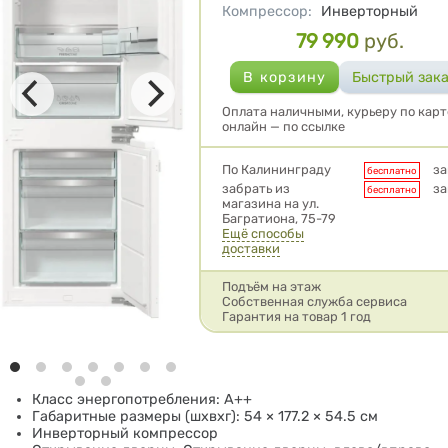
Компрессор
:
Инверторный
79 990
руб.
Цена
Оплата наличными, курьеру по карт
онлайн — по ссылке
Условия доставки
По Калининграду
за
бесплатно
забрать из
за
бесплатно
магазина на ул.
Багратиона, 75-79
Ещё способы
доставки
Подъём на этаж
Собственная служба сервиса
Гарантия на товар 1 год
Класс энергопотребления: A++
Габаритные размеры (шхвхг): 54 × 177.2 × 54.5 см
Инверторный компрессор