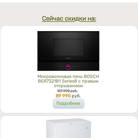
Сейчас скидки на:
Микроволновая печь BOSCH
BER7321B1 Series8 с правым
открыванием
Цена
107 990
руб.
89 990
руб.
Подробнее