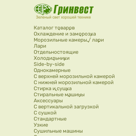
Перейти к основному содержанию
Каталог товаров
Охлаждение и заморозка
Морозильные камеры / лари
Лари
Отдельностоящие
Холодильники
Side-by-side
Однокамерные
С верхней морозильной камерой
С нижней морозильной камерой
Стирка и сушка
Стиральные машины
Аксессуары
С вертикальной загрузкой
С сушкой
Стандартные
Узкие
Сушильные машины