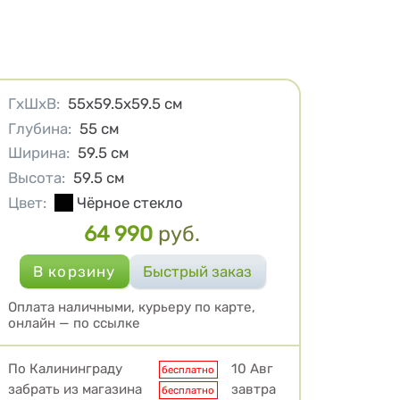
Характеристики
ГхШхВ
:
55x59.5x59.5
см
Глубина
:
55
см
Ширина
:
59.5
см
Высота
:
59.5
см
Цвет
:
Чёрное стекло
64 990
руб.
Цена
Оплата наличными, курьеру по карте,
онлайн — по ссылке
Условия доставки
По Калининграду
10 Авг
бесплатно
забрать из магазина
завтра
бесплатно