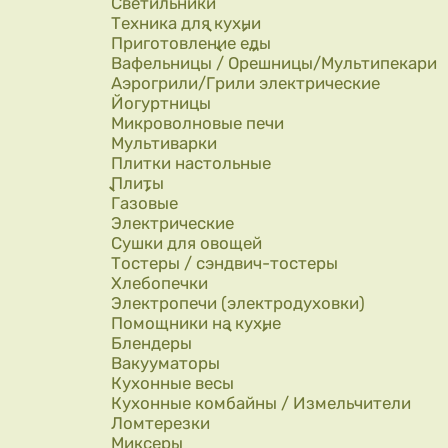
Светильники
Техника для кухни
Приготовление еды
Вафельницы / Орешницы/Мультипекари
Аэрогрили/Грили электрические
Йогуртницы
Микроволновые печи
Мультиварки
Плитки настольные
Плиты
Газовые
Электрические
Сушки для овощей
Тостеры / сэндвич-тостеры
Хлебопечки
Электропечи (электродуховки)
Помощники на кухне
Блендеры
Вакууматоры
Кухонные весы
Кухонные комбайны / Измельчители
Ломтерезки
Миксеры