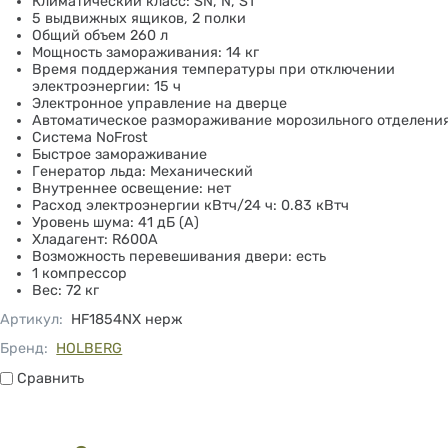
Климатический класс: SN, N, ST
5 выдвижных ящиков, 2 полки
Общий объем 260 л
Мощность замораживания: 14 кг
Время поддержания температуры при отключении
электроэнергии: 15 ч
Электронное управление на дверце
Автоматическое размораживание морозильного отделени
Система NoFrost
Быстрое замораживание
Генератор льда: Механический
Внутреннее освещение: нет
Расход электроэнергии кВтч/24 ч: 0.83 кВтч
Уровень шума: 41 дБ (А)
Хладагент: R600А
Возможность перевешивания двери: есть
1 компрессор
Вес: 72 кг
Артикул
:
HF1854NX нерж
Бренд:
HOLBERG
Сравнить
Сравнить