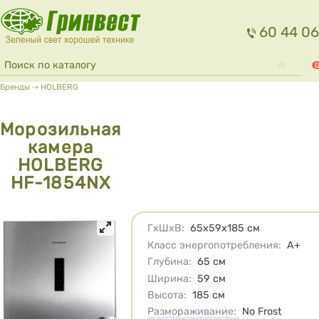
Перейти к основному содержанию
60 44 06
Форма поиска
Поиск
0
Вы здесь
Бренды
⇢
HOLBERG
Морозильная
камера
HOLBERG
HF-1854NX
Характеристики
ГхШхВ
:
65х59х185
см
Класс энергопотребления
:
A+
Глубина
:
65
см
Ширина
:
59
см
Высота
:
185
см
Размораживание:
No Frost