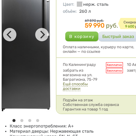
Цвет
:
нерж. сталь
объём
:
260
л
Цена
69 590
руб.
Cкидка
59 990
руб.
9 600
Оплата наличными, курьеру по карте,
онлайн — по ссылке
Условия доставки
По Калининграду
10 А
бесплатно
забрать из
завт
бесплатно
магазина на ул.
Багратиона, 75-79
Ещё способы
доставки
Подъём на этаж
Собственная служба сервиса
Гарантия на товар 1 год
Класс энергопотребления: A+
Материал дверцы: Нержавеющая сталь