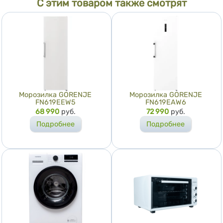
С этим товаром также смотрят
Морозилка GORENJE
Морозилка GORENJE
FN619EEW5
FN619EAW6
Цена
68 990
руб.
Цена
72 990
руб.
Подробнее
Подробнее