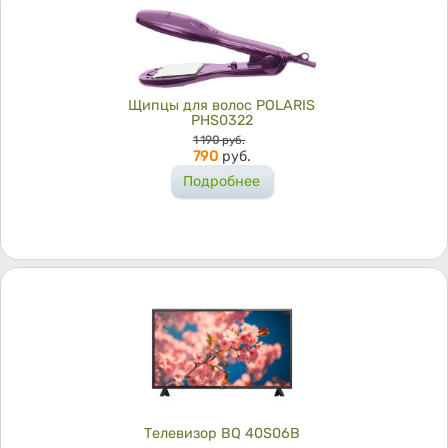
Щипцы для волос POLARIS
PHS0322
Цена
1 190
руб.
790
руб.
Подробнее
Телевизор BQ 40S06B