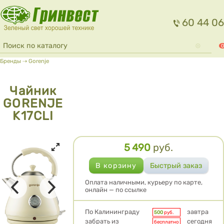
Перейти к основному содержанию
60 44 06
Форма поиска
Поиск
0
Вы здесь
Бренды
⇢
Gorenje
Чайник
GORENJE
K17CLI
5 490
руб.
Цена
Оплата наличными, курьеру по карте,
онлайн — по ссылке
Условия доставки
По Калининграду
завтра
500
руб.
забрать из
сегодня
бесплатно