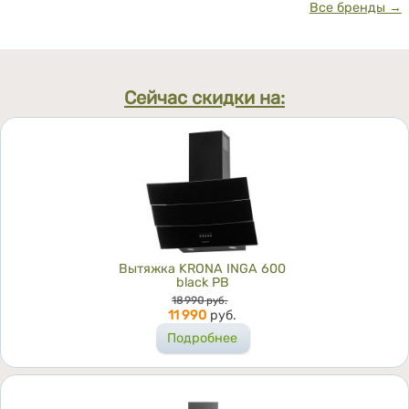
Все бренды →
Сейчас скидки на:
Вытяжка KRONA INGA 600
black PB
Цена
18 990
руб.
11 990
руб.
Подробнее