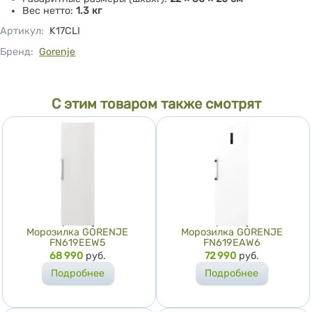
Вес нетто:
1.3 кг
Артикул
:
K17CLI
Бренд:
Gorenje
С этим товаром также смотрят
Морозилка GORENJE
Морозилка GORENJE
FN619EEW5
FN619EAW6
Цена
68 990
руб.
Цена
72 990
руб.
Подробнее
Подробнее