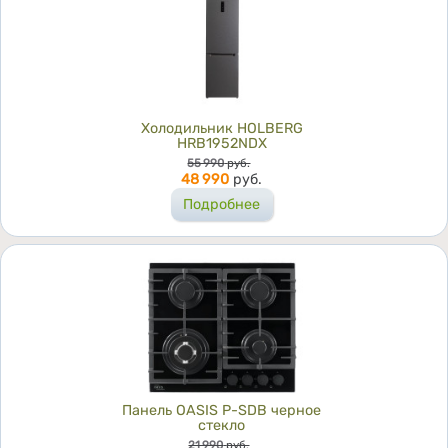
Холодильник HOLBERG
HRB1952NDX
Цена
55 990
руб.
48 990
руб.
Подробнее
Панель OASIS P-SDB черное
стекло
Цена
21 990
руб.