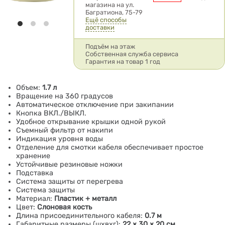
магазина на ул.
Багратиона, 75-79
Ещё способы
доставки
Подъём на этаж
Собственная служба сервиса
Гарантия на товар 1 год
Объем:
1.7 л
Вращение на 360 градусов
Автоматическое отключение при закипании
Кнопка ВКЛ./ВЫКЛ.
Удобное открывание крышки одной рукой
Съемный фильтр от накипи
Индикация уровня воды
Отделение для смотки кабеля обеспечивает простое
хранение
Устойчивые резиновые ножки
Подставка
Система защиты от перегрева
Система защиты
Материал:
Пластик + металл
Цвет:
Слоновая кость
Длина присоединительного кабеля:
0.7 м
Габаритные размеры (шхвхг):
22 × 30 × 20 см