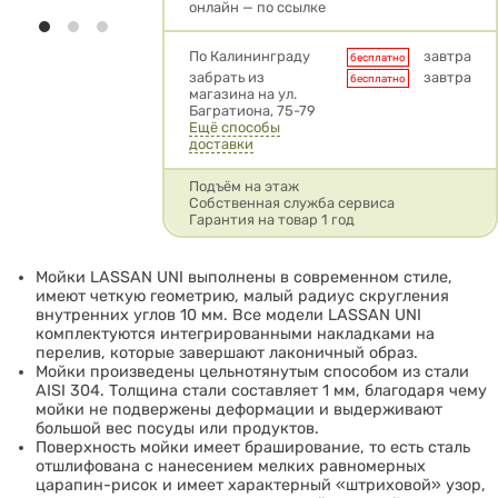
онлайн — по ссылке
Условия доставки
По Калининграду
завтра
бесплатно
забрать из
завтра
бесплатно
магазина на ул.
Багратиона, 75-79
Ещё способы
доставки
Подъём на этаж
Собственная служба сервиса
Гарантия на товар 1 год
Мойки LASSAN UNI выполнены в современном стиле,
имеют четкую геометрию, малый радиус скругления
внутренних углов 10 мм. Все модели LASSAN UNI
комплектуются интегрированными накладками на
перелив, которые завершают лаконичный образ.
Мойки произведены цельнотянутым способом из стали
AISI 304. Толщина стали составляет 1 мм, благодаря чему
мойки не подвержены деформации и выдерживают
большой вес посуды или продуктов.
Поверхность мойки имеет браширование, то есть сталь
отшлифована с нанесением мелких равномерных
царапин-рисок и имеет характерный «штриховой» узор,