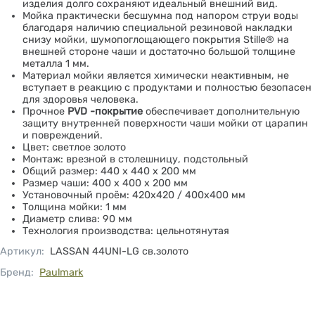
изделия долго сохраняют идеальный внешний вид.
Мойка практически бесшумна под напором струи воды
благодаря наличию специальной резиновой накладки
снизу мойки, шумопоглощающего покрытия Stille® на
внешней стороне чаши и достаточно большой толщине
металла 1 мм.
Материал мойки является химически неактивным, не
вступает в реакцию с продуктами и полностью безопасен
для здоровья человека.
Прочное
PVD -покрытие
обеспечивает дополнительную
защиту внутренней поверхности чаши мойки от царапин
и повреждений.
Цвет: светлое золото
Монтаж: врезной в столешницу, подстольный
Общий размер: 440 х 440 х 200 мм
Размер чаши: 400 х 400 х 200 мм
Установочный проём: 420х420 / 400х400 мм
Толщина мойки: 1 мм
Диаметр слива: 90 мм
Технология производства: цельнотянутая
Артикул
:
LASSAN 44UNI-LG св.золото
Бренд:
Paulmark