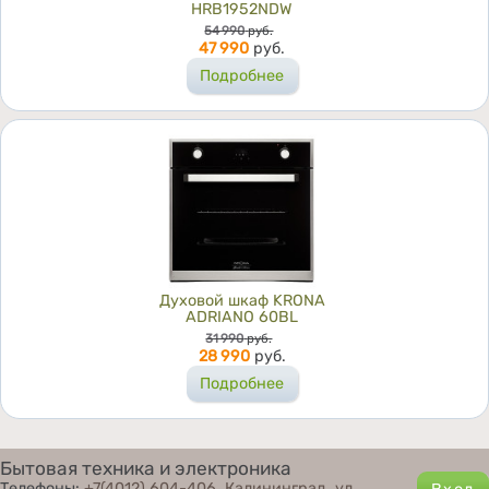
HRB1952NDW
Цена
54 990
руб.
47 990
руб.
Подробнее
Духовой шкаф KRONA
ADRIANO 60BL
Цена
31 990
руб.
28 990
руб.
Подробнее
Бытовая техника и электроника
Телефоны:
+7(4012) 604-406
,
Калининград, ул.