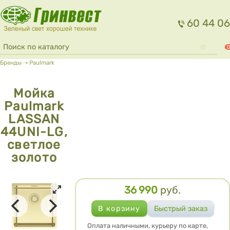
Перейти к основному содержанию
60 44 06
Форма поиска
Поиск
0
Вы здесь
Бренды
⇢
Paulmark
Мойка
Paulmark
LASSAN
44UNI-LG,
светлое
золото
36 990
руб.
Цена
Оплата наличными, курьеру по карте,