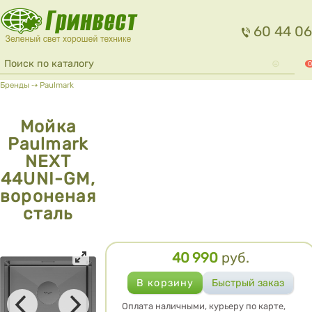
Перейти к основному содержанию
60 44 06
Форма поиска
Поиск
0
Вы здесь
Бренды
⇢
Paulmark
Мойка
Paulmark
NEXT
44UNI-GM,
вороненая
сталь
40 990
руб.
Цена
Оплата наличными, курьеру по карте,