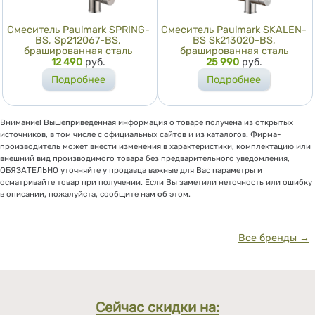
Смеситель Paulmark SPRING-
Смеситель Paulmark SKALEN-
BS, Sp212067-BS,
BS Sk213020-BS,
брашированная сталь
брашированная сталь
Цена
12 490
руб.
Цена
25 990
руб.
Подробнее
Подробнее
Внимание! Вышеприведенная информация о товаре получена из открытых
источников, в том числе с официальных сайтов и из каталогов. Фирма-
производитель может внести изменения в характеристики, комплектацию или
внешний вид производимого товара без предварительного уведомления,
ОБЯЗАТЕЛЬНО уточняйте у продавца важные для Вас параметры и
осматривайте товар при получении. Если Вы заметили неточность или ошибку
в описании, пожалуйста, сообщите нам об этом.
Все бренды →
Сейчас скидки на: