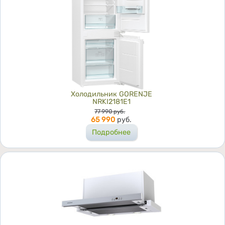
Холодильник GORENJE
NRKI2181E1
Цена
77 990
руб.
65 990
руб.
Подробнее