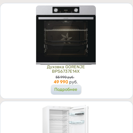
Духовка GORENJE
BPS6737E14X
Цена
55 990
руб.
49 990
руб.
Подробнее