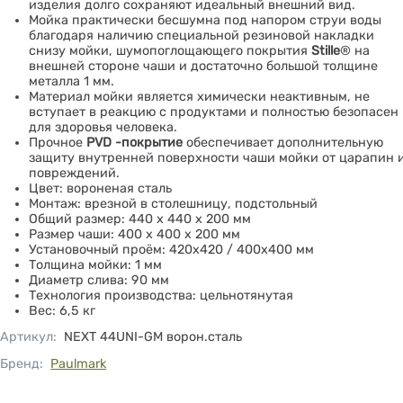
изделия долго сохраняют идеальный внешний вид.
Мойка практически бесшумна под напором струи воды
благодаря наличию специальной резиновой накладки
снизу мойки, шумопоглощающего покрытия
Stille
® на
внешней стороне чаши и достаточно большой толщине
металла 1 мм.
Материал мойки является химически неактивным, не
вступает в реакцию с продуктами и полностью безопасен
для здоровья человека.
Прочное
PVD -покрытие
обеспечивает дополнительную
защиту внутренней поверхности чаши мойки от царапин 
повреждений.
Цвет: вороненая сталь
Монтаж: врезной в столешницу, подстольный
Общий размер: 440 х 440 х 200 мм
Размер чаши: 400 х 400 х 200 мм
Установочный проём: 420х420 / 400х400 мм
Толщина мойки: 1 мм
Диаметр слива: 90 мм
Технология производства: цельнотянутая
Вес: 6,5 кг
Артикул
:
NEXT 44UNI-GM ворон.сталь
Бренд:
Paulmark