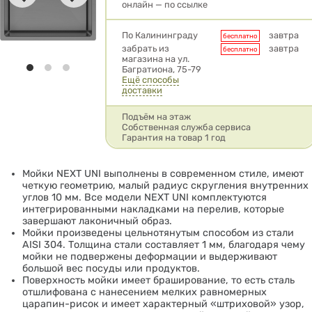
онлайн — по ссылке
Условия доставки
По Калининграду
завтра
бесплатно
забрать из
завтра
бесплатно
магазина на ул.
Багратиона, 75-79
Ещё способы
доставки
Подъём на этаж
Собственная служба сервиса
Гарантия на товар 1 год
Мойки NEXT UNI выполнены в современном стиле, имеют
четкую геометрию, малый радиус скругления внутренних
углов 10 мм. Все модели NEXT UNI комплектуются
интегрированными накладками на перелив, которые
завершают лаконичный образ.
Мойки произведены цельнотянутым способом из стали
AISI 304. Толщина стали составляет 1 мм, благодаря чему
мойки не подвержены деформации и выдерживают
большой вес посуды или продуктов.
Поверхность мойки имеет браширование, то есть сталь
отшлифована с нанесением мелких равномерных
царапин-рисок и имеет характерный «штриховой» узор,