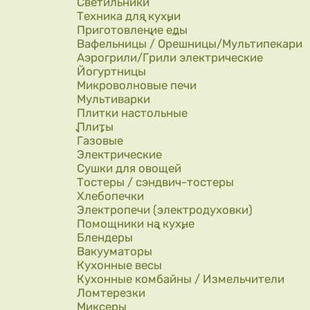
Светильники
Техника для кухни
Приготовление еды
Вафельницы / Орешницы/Мультипекари
Аэрогрили/Грили электрические
Йогуртницы
Микроволновые печи
Мультиварки
Плитки настольные
Плиты
Газовые
Электрические
Сушки для овощей
Тостеры / сэндвич-тостеры
Хлебопечки
Электропечи (электродуховки)
Помощники на кухне
Блендеры
Вакууматоры
Кухонные весы
Кухонные комбайны / Измельчители
Ломтерезки
Миксеры