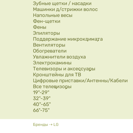
Зубные щетки / насадки
Машинки д/стрижки волос
Напольные весы
Фен-щетки
Фены
Эпиляторы
Поддержание микроклимата
Вентиляторы
Обогреватели
Увлажнители воздуха
Электрокамины
Телевизоры и аксессуары
Кронштейны для ТВ
Цифровые приставки/Антенны/Кабели
Все телевизоры
19"-29"
32"-39"
40"-65"
66"-75"
Вы здесь
Бренды
⇢
LG