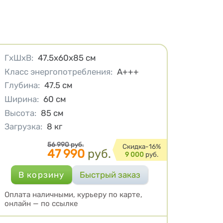
Характеристики
ГхШхВ
:
47.5x60x85
см
Класс энергопотребления
:
A+++
Глубина
:
47.5
см
Ширина
:
60
см
Высота
:
85
см
Загрузка
:
8
кг
Цена
56 990
руб.
Cкидка-
16%
47 990
руб.
9 000
руб.
Оплата наличными, курьеру по карте,
онлайн — по ссылке