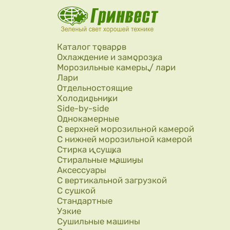
Перейти к основному содержанию
Каталог товаров
Охлаждение и заморозка
Морозильные камеры / лари
Лари
Отдельностоящие
Холодильники
Side-by-side
Однокамерные
С верхней морозильной камерой
С нижней морозильной камерой
Стирка и сушка
Стиральные машины
Аксессуары
С вертикальной загрузкой
С сушкой
Стандартные
Узкие
Сушильные машины