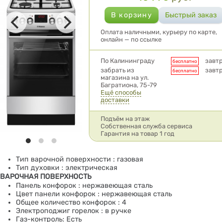
Оплата наличными, курьеру по карте,
онлайн — по ссылке
Условия доставки
По Калининграду
завт
бесплатно
забрать из
завт
бесплатно
магазина на ул.
Багратиона, 75-79
Ещё способы
доставки
Подъём на этаж
Собственная служба сервиса
Гарантия на товар 1 год
Тип варочной поверхности : газовая
Тип духовки : электрическая
ВАРОЧНАЯ ПОВЕРХНОСТЬ
Панель конфорок : нержавеющая сталь
Цвет панели конфорок : нержавеющая сталь
Общее количество конфорок : 4
Электроподжиг горелок : в ручке
Газ-контроль: Есть