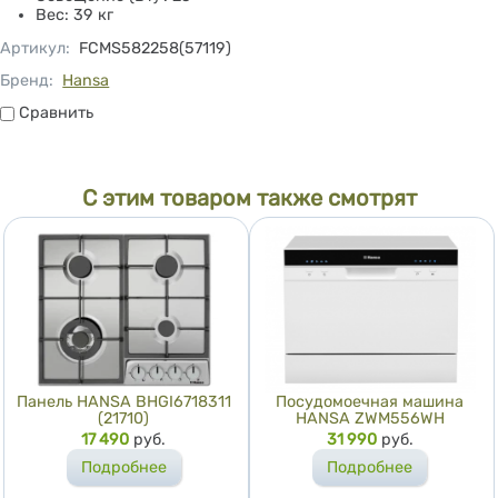
Вес: 39 кг
Артикул
:
FCMS582258(57119)
Бренд:
Hansa
Сравнить
Сравнить
С этим товаром также смотрят
Панель HANSA BHGI6718311
Посудомоечная машина
(21710)
HANSA ZWM556WH
Цена
17 490
руб.
Цена
31 990
руб.
Подробнее
Подробнее