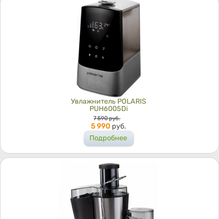
Увлажнитель POLARIS
PUH6005Di
Цена
7 590
руб.
5 990
руб.
Подробнее