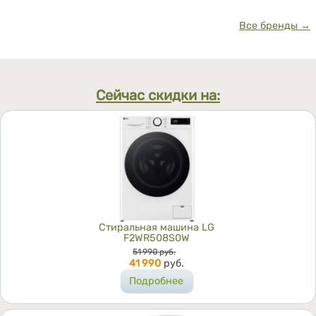
Все бренды →
Сейчас скидки на:
Стиральная машина LG
F2WR508S0W
Цена
51 990
руб.
41 990
руб.
Подробнее