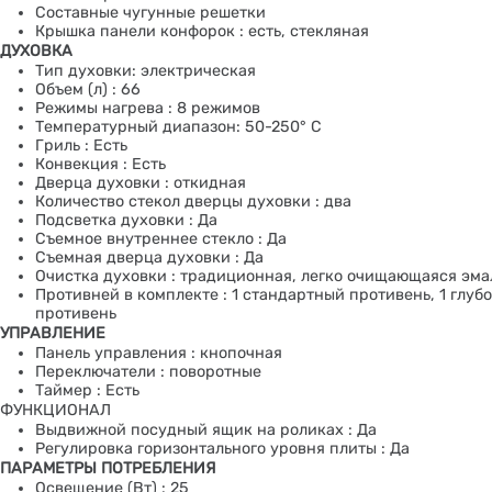
Составные чугунные решетки
Крышка панели конфорок : есть, стекляная
ДУХОВКА
Тип духовки: электрическая
Объем (л) : 66
Режимы нагрева : 8 режимов
Температурный диапазон: 50-250° С
Гриль : Есть
Конвекция : Есть
Дверца духовки : откидная
Количество стекол дверцы духовки : два
Подсветка духовки : Да
Съемное внутреннее стекло : Да
Съемная дверца духовки : Да
Очистка духовки : традиционная, легко очищающаяся эма
Противней в комплекте : 1 стандартный противень, 1 глуб
противень
УПРАВЛЕНИЕ
Панель управления : кнопочная
Переключатели : поворотные
Таймер : Есть
ФУНКЦИОНАЛ
Выдвижной посудный ящик на роликах : Да
Регулировка горизонтального уровня плиты : Да
ПАРАМЕТРЫ ПОТРЕБЛЕНИЯ
Освещение (Вт) : 25