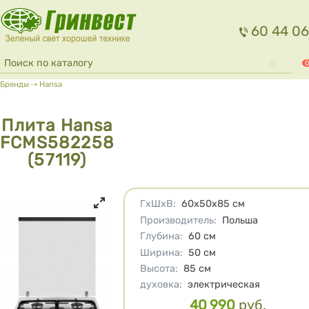
Перейти к основному содержанию
60 44 06
Форма поиска
Поиск
0
Вы здесь
Бренды
⇢
Hansa
Плита Hansa
FCMS582258
(57119)
Характеристики
ГхШхВ
:
60x50x85
см
Производитель
:
Польша
Глубина
:
60
см
Ширина
:
50
см
Высота
:
85
см
духовка
:
электрическая
40 990
руб.
Цена