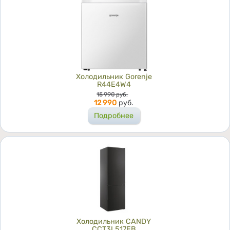
Холодильник Gorenje
R44E4W4
Цена
15 990
руб.
12 990
руб.
Подробнее
Холодильник CANDY
CCT3L517EB