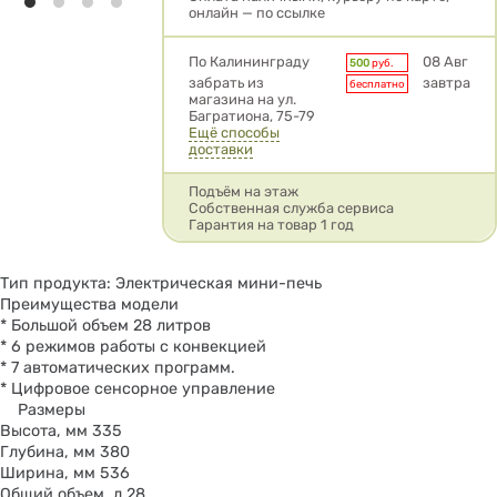
онлайн — по ссылке
Условия доставки
По Калининграду
08 Авг
500
руб.
забрать из
завтра
бесплатно
магазина на ул.
Багратиона, 75-79
Ещё способы
доставки
Подъём на этаж
Собственная служба сервиса
Гарантия на товар 1 год
Тип продукта: Электрическая мини-печь
Преимущества модели
* Большой объем 28 литров
* 6 режимов работы с конвекцией
* 7 автоматических программ.
* Цифровое сенсорное управление
Размеры
Высота, мм 335
Глубина, мм 380
Ширина, мм 536
Общий объем, л 28