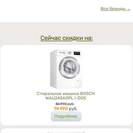
Все бренды →
Сейчас скидки на:
Стиральная машина BOSCH
WAU24S6GPL i-DOS
Цена
86 990
руб.
74 990
руб.
Подробнее