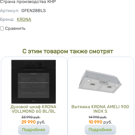
Страна производства КНР
Артикул
:
OFEN28BLS
Бренд:
KRONA
Сравнить
Сравнить
С этим товаром также смотрят
Духовой шкаф KRONA
Вытяжка KRONA AMELI 900
VOLLMOND 60 BL/BL
INOX S
Цена
Цена
33 990
руб.
14 990
руб.
29 990
руб.
10 990
руб.
Подробнее
Подробнее