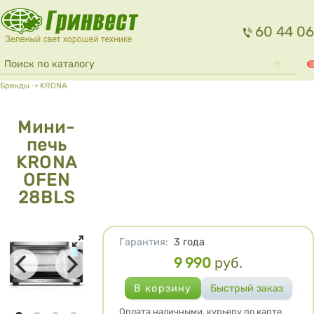
Перейти к основному содержанию
60 44 06
Форма поиска
Поиск
0
Вы здесь
Бренды
⇢
KRONA
Мини-
печь
KRONA
OFEN
28BLS
Характеристики
Гарантия
:
3 года
9 990
руб.
Цена
Оплата наличными, курьеру по карте,