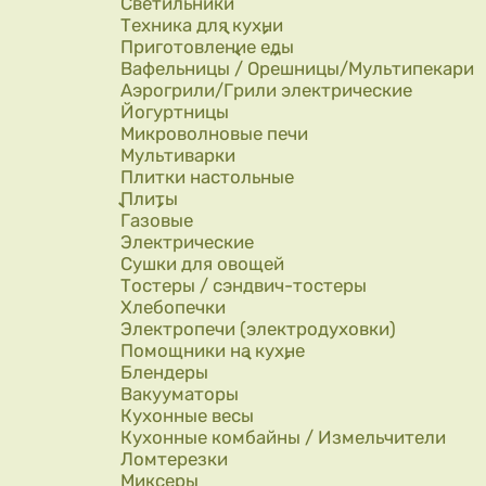
Светильники
Техника для кухни
Приготовление еды
Вафельницы / Орешницы/Мультипекари
Аэрогрили/Грили электрические
Йогуртницы
Микроволновые печи
Мультиварки
Плитки настольные
Плиты
Газовые
Электрические
Сушки для овощей
Тостеры / сэндвич-тостеры
Хлебопечки
Электропечи (электродуховки)
Помощники на кухне
Блендеры
Вакууматоры
Кухонные весы
Кухонные комбайны / Измельчители
Ломтерезки
Миксеры