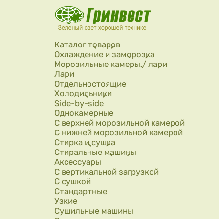
Перейти к основному содержанию
Каталог товаров
Охлаждение и заморозка
Морозильные камеры / лари
Лари
Отдельностоящие
Холодильники
Side-by-side
Однокамерные
С верхней морозильной камерой
С нижней морозильной камерой
Стирка и сушка
Стиральные машины
Аксессуары
С вертикальной загрузкой
С сушкой
Стандартные
Узкие
Сушильные машины