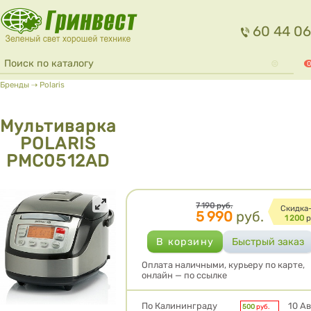
Перейти к основному содержанию
60 44 06
Форма поиска
Поиск
0
Вы здесь
Бренды
⇢
Polaris
Мультиварка
POLARIS
PMC0512AD
Цена
7 190
руб.
Cкидка
5 990
руб.
1 200
р
Оплата наличными, курьеру по карте,
онлайн — по ссылке
Условия доставки
По Калининграду
10 Ав
500
руб.