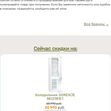
ОБЯЗАТЕЛЬНО уточняйте у продавца важные для Вас параметры и
осматривайте товар при получении. Если Вы заметили неточность или ошибку
в описании, пожалуйста, сообщите нам об этом.
Все бренды →
Сейчас скидки на:
Холодильник GORENJE
RKI2181E1
Цена
65 990
руб.
55 990
руб.