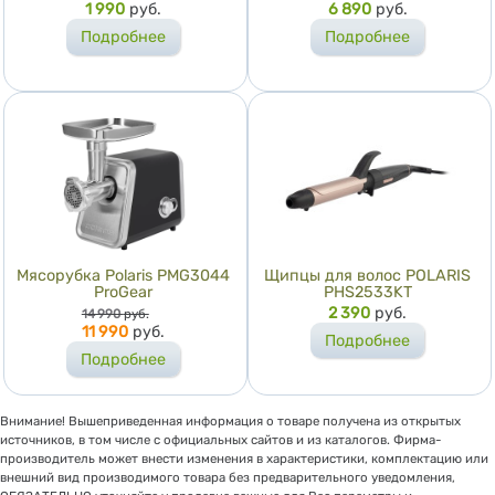
Цена
1 990
руб.
Цена
6 890
руб.
Подробнее
Подробнее
Мясорубка Polaris PMG3044
Щипцы для волос POLARIS
ProGear
PHS2533KT
Цена
Цена
2 390
руб.
14 990
руб.
11 990
руб.
Подробнее
Подробнее
Внимание! Вышеприведенная информация о товаре получена из открытых
источников, в том числе с официальных сайтов и из каталогов. Фирма-
производитель может внести изменения в характеристики, комплектацию или
внешний вид производимого товара без предварительного уведомления,