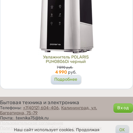
Увлажнитель POLARIS
PUH0806Di черный
Цена
7 590
руб.
4 990
руб.
Подробнее
Бытовая техника и электроника
Телефоны:
+7(4012) 604-406
,
Калининград, ул.
Багратиона, 75-79
Почта: texnika75@bk.ru
Пользовательское соглашение
Политика в отношении обработки персональных
Наш сайт использует cookies. Продолжая
OK