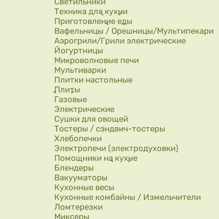
Светильники
Техника для кухни
Приготовление еды
Вафельницы / Орешницы/Мультипекари
Аэрогрили/Грили электрические
Йогуртницы
Микроволновые печи
Мультиварки
Плитки настольные
Плиты
Газовые
Электрические
Сушки для овощей
Тостеры / сэндвич-тостеры
Хлебопечки
Электропечи (электродуховки)
Помощники на кухне
Блендеры
Вакууматоры
Кухонные весы
Кухонные комбайны / Измельчители
Ломтерезки
Миксеры