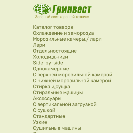
Перейти к основному содержанию
Каталог товаров
Охлаждение и заморозка
Морозильные камеры / лари
Лари
Отдельностоящие
Холодильники
Side-by-side
Однокамерные
С верхней морозильной камерой
С нижней морозильной камерой
Стирка и сушка
Стиральные машины
Аксессуары
С вертикальной загрузкой
С сушкой
Стандартные
Узкие
Сушильные машины