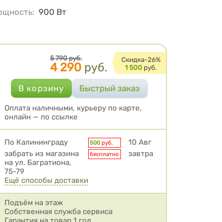
ощность
:
900
Вт
Цена
5 790
руб.
Cкидка-
26%
4 290
руб.
1 500
руб.
Оплата наличными, курьеру по карте,
онлайн — по ссылке
Условия доставки
По Калининграду
10 Авг
500
руб.
забрать из магазина
завтра
бесплатно
на ул. Багратиона,
75-79
Ещё способы доставки
Подъём на этаж
Собственная служба сервиса
Гарантия на товар 1 год