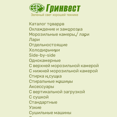
Перейти к основному содержанию
Каталог товаров
Охлаждение и заморозка
Морозильные камеры / лари
Лари
Отдельностоящие
Холодильники
Side-by-side
Однокамерные
С верхней морозильной камерой
С нижней морозильной камерой
Стирка и сушка
Стиральные машины
Аксессуары
С вертикальной загрузкой
С сушкой
Стандартные
Узкие
Сушильные машины