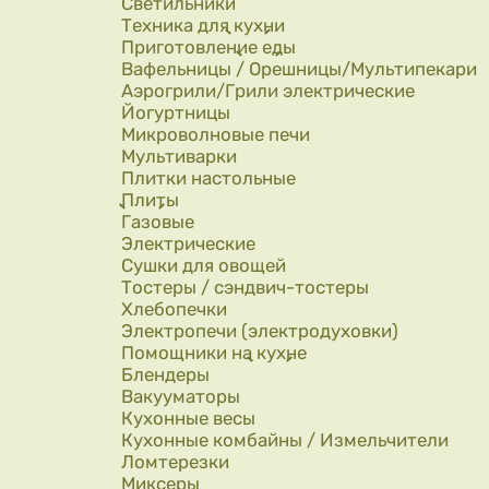
Светильники
Техника для кухни
Приготовление еды
Вафельницы / Орешницы/Мультипекари
Аэрогрили/Грили электрические
Йогуртницы
Микроволновые печи
Мультиварки
Плитки настольные
Плиты
Газовые
Электрические
Сушки для овощей
Тостеры / сэндвич-тостеры
Хлебопечки
Электропечи (электродуховки)
Помощники на кухне
Блендеры
Вакууматоры
Кухонные весы
Кухонные комбайны / Измельчители
Ломтерезки
Миксеры