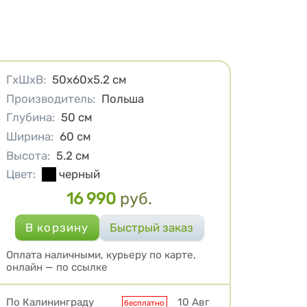
Характеристики
ГхШхВ
:
50х60х5.2
см
Производитель
:
Польша
Глубина
:
50
см
Ширина
:
60
см
Высота
:
5.2
см
Цвет
:
черный
16 990
руб.
Цена
Оплата наличными, курьеру по карте,
онлайн — по ссылке
Условия доставки
По Калининграду
10 Авг
бесплатно