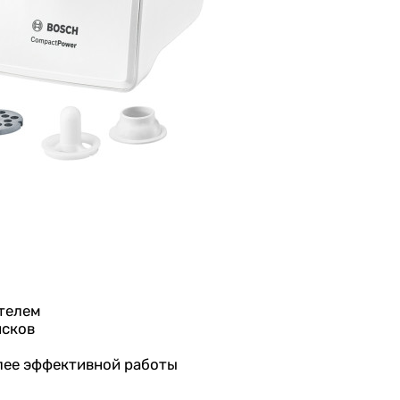
ателем
исков
лее эффективной работы