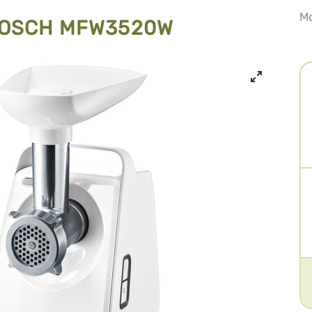
М
BOSCH MFW3520W