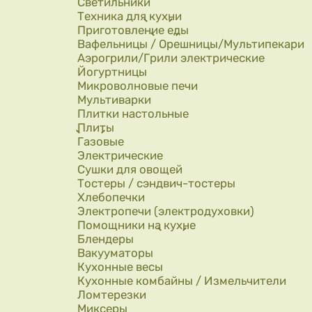
Светильники
Техника для кухни
Приготовление еды
Вафельницы / Орешницы/Мультипекари
Аэрогрили/Грили электрические
Йогуртницы
Микроволновые печи
Мультиварки
Плитки настольные
Плиты
Газовые
Электрические
Сушки для овощей
Тостеры / сэндвич-тостеры
Хлебопечки
Электропечи (электродуховки)
Помощники на кухне
Блендеры
Вакууматоры
Кухонные весы
Кухонные комбайны / Измельчители
Ломтерезки
Миксеры