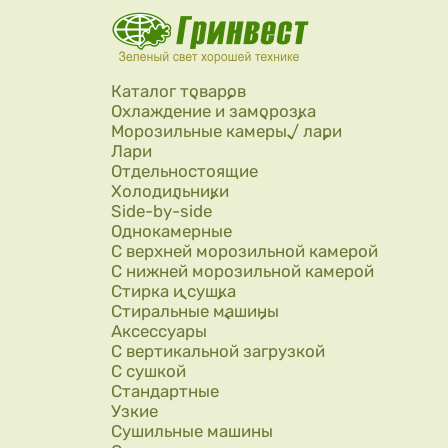
Перейти к основному содержанию
Каталог товаров
Охлаждение и заморозка
Морозильные камеры / лари
Лари
Отдельностоящие
Холодильники
Side-by-side
Однокамерные
С верхней морозильной камерой
С нижней морозильной камерой
Стирка и сушка
Стиральные машины
Аксессуары
С вертикальной загрузкой
С сушкой
Стандартные
Узкие
Сушильные машины