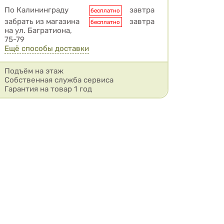
Условия доставки
По Калининграду
завтра
бесплатно
забрать из магазина
завтра
бесплатно
на ул. Багратиона,
75-79
Ещё способы доставки
Подъём на этаж
Собственная служба сервиса
Гарантия на товар 1 год