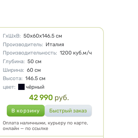
Характеристики
ГхШхВ
:
50х60х146.5
см
Производитель
:
Италия
Производительность
:
1200
куб.м/ч
Глубина
:
50
см
Ширина
:
60
см
Высота
:
146.5
см
цвет
:
чёрный
42 990
руб.
Цена
Оплата наличными, курьеру по карте,
онлайн — по ссылке