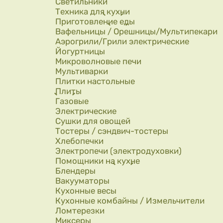
Светильники
Техника для кухни
Приготовление еды
Вафельницы / Орешницы/Мультипекари
Аэрогрили/Грили электрические
Йогуртницы
Микроволновые печи
Мультиварки
Плитки настольные
Плиты
Газовые
Электрические
Сушки для овощей
Тостеры / сэндвич-тостеры
Хлебопечки
Электропечи (электродуховки)
Помощники на кухне
Блендеры
Вакууматоры
Кухонные весы
Кухонные комбайны / Измельчители
Ломтерезки
Миксеры