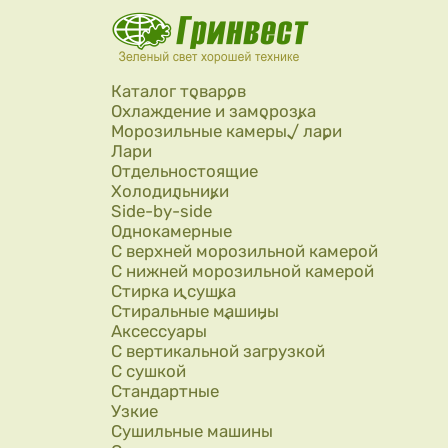
Перейти к основному содержанию
Каталог товаров
Охлаждение и заморозка
Морозильные камеры / лари
Лари
Отдельностоящие
Холодильники
Side-by-side
Однокамерные
С верхней морозильной камерой
С нижней морозильной камерой
Стирка и сушка
Стиральные машины
Аксессуары
С вертикальной загрузкой
С сушкой
Стандартные
Узкие
Сушильные машины