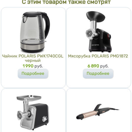
С этим товаром также смотрят
Чайник POLARIS PWK1740CGL
Мясорубка POLARIS PMG1872
черный
Цена
1 990
руб.
Цена
6 890
руб.
Подробнее
Подробнее