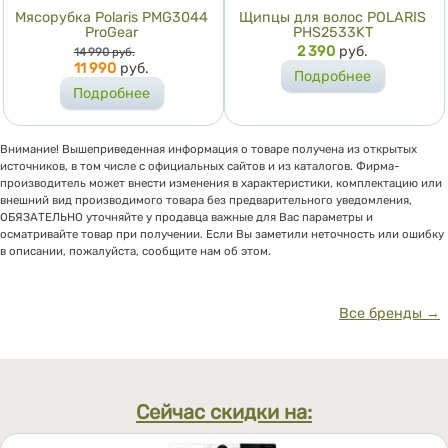
Мясорубка Polaris PMG3044
Щипцы для волос POLARIS
ProGear
PHS2533KT
Цена
Цена
2 390
руб.
14 990
руб.
11 990
руб.
Подробнее
Подробнее
Внимание! Вышеприведенная информация о товаре получена из открытых
источников, в том числе с официальных сайтов и из каталогов. Фирма-
производитель может внести изменения в характеристики, комплектацию или
внешний вид производимого товара без предварительного уведомления,
ОБЯЗАТЕЛЬНО уточняйте у продавца важные для Вас параметры и
осматривайте товар при получении. Если Вы заметили неточность или ошибку
в описании, пожалуйста, сообщите нам об этом.
Все бренды →
Сейчас скидки на: