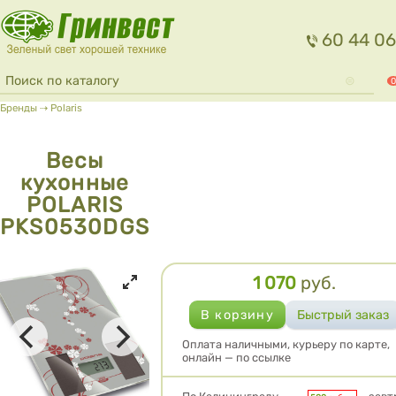
Перейти к основному содержанию
60 44 06
Форма поиска
Поиск
0
Вы здесь
Бренды
⇢
Polaris
Весы
кухонные
POLARIS
PKS0530DGS
1 070
руб.
Цена
Оплата наличными, курьеру по карте,
онлайн — по ссылке