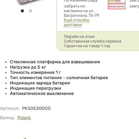
Условия доставки
По Калининграду
завт
500
руб.
забрать из
завт
бесплатно
магазина на ул.
Багратиона, 75-79
Ещё способы
доставки
Подъём на этаж
Собственная служба сервиса
Гарантия на товар 1 год
Стеклянная платформа для взвешивания
Нагрузка до 5 кг
Точность измерения 1 г
Тип элементов питания - солнечная батарея
Индикация заряда батареи
Индикация перегрузки
Автоматическое выключение
Артикул
:
PKS0530DGS
Бренд:
Polaris