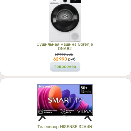
Сушильная машина Gorenje
DNA82
Цена
69 990
руб.
62 990
руб.
Подробнее
Телевизор HISENSE 32A4N