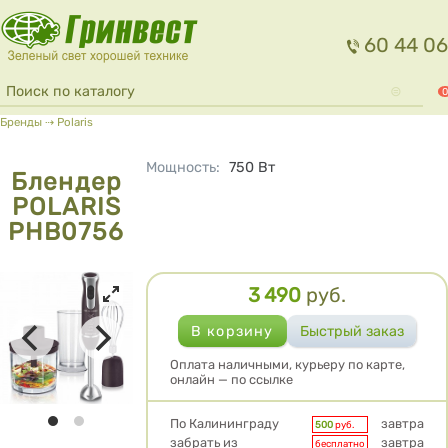
Перейти к основному содержанию
60 44 06
Форма поиска
Поиск
0
Вы здесь
Бренды
⇢
Polaris
Мощность
:
750
Вт
Блендер
POLARIS
PHB0756
3 490
руб.
Цена
Оплата наличными, курьеру по карте,
онлайн — по ссылке
Условия доставки
По Калининграду
завтра
500
руб.
забрать из
завтра
бесплатно