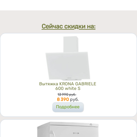
Сейчас скидки на:
Вытяжка KRONA GABRIELE
600 white S
Цена
13 990
руб.
8 390
руб.
Подробнее