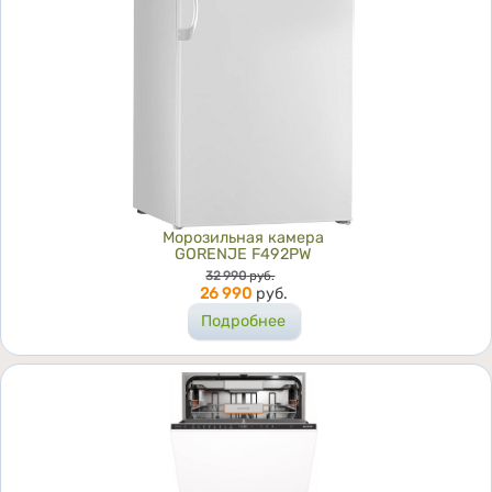
Морозильная камера
GORENJE F492PW
Цена
32 990
руб.
26 990
руб.
Подробнее