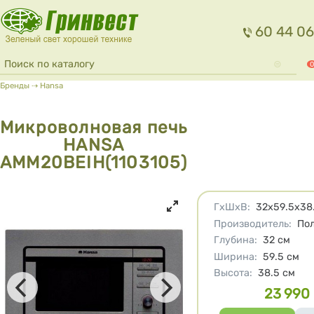
Перейти к основному содержанию
60 44 06
Форма поиска
Поиск
0
Вы здесь
Бренды
⇢
Hansa
Микроволновая печь
HANSA
AMM20BEIH(1103105)
Характеристики
ГхШхВ
:
32х59.5х38
Производитель
:
По
Глубина
:
32
см
Ширина
:
59.5
см
Высота
:
38.5
см
23 990
Цена