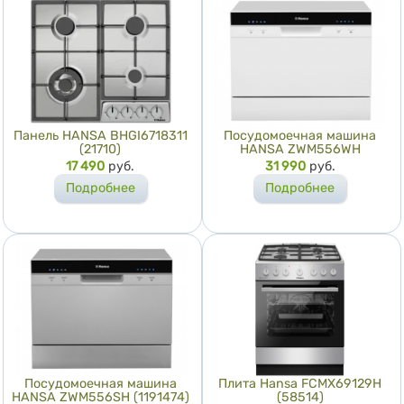
Панель HANSA BHGI6718311
Посудомоечная машина
(21710)
HANSA ZWM556WH
Цена
17 490
руб.
Цена
31 990
руб.
Подробнее
Подробнее
Посудомоечная машина
Плита Hansa FCMX69129H
HANSA ZWM556SH (1191474)
(58514)