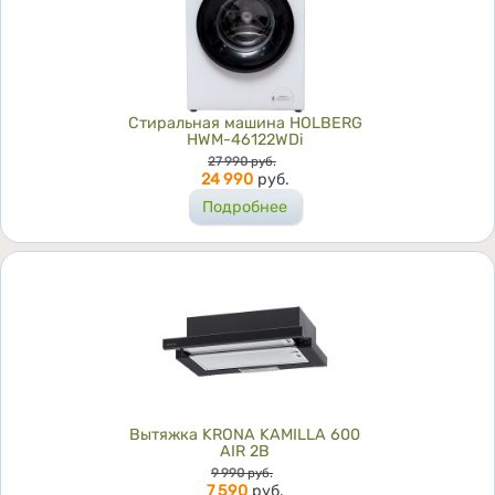
Стиральная машина HOLBERG
HWM-46122WDi
Цена
27 990
руб.
24 990
руб.
Подробнее
Вытяжка KRONA KAMILLA 600
AIR 2B
Цена
9 990
руб.
7 590
руб.