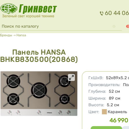
Перейти к основному содержанию
60 44 06
Форма поиска
Поиск
0
Вы здесь
Бренды
⇢
Hansa
Панель HANSA
BHKB830500(20868)
Характеристики
ГхШхВ
:
52х89х5.2
Производитель
:
По
Глубина
:
52
см
Ширина
:
89
см
Высота
:
5.2
см
Цвет
:
Карамель
46 990
Цена