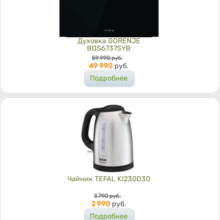
Духовка GORENJE
BOS6737SYB
Цена
59 990
руб.
49 990
руб.
Подробнее
Чайник TEFAL KI230D30
Цена
3 790
руб.
2 990
руб.
Подробнее