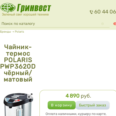
Перейти к основному содержанию
60 44 06
Форма поиска
Поиск
0
Вы здесь
Бренды
⇢
Polaris
Чайник-
термос
POLARIS
PWP3620D
чёрный/
матовый
4 890
руб.
Цена
Оплата наличными, курьеру по карте,