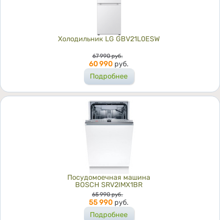
Холодильник LG GBV21L0ESW
Цена
67 990
руб.
60 990
руб.
Подробнее
Посудомоечная машина
BOSCH SRV2IMX1BR
Цена
65 990
руб.
55 990
руб.
Подробнее