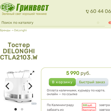
Перейти к основному содержанию
60 44 06
Форма поиска
Поиск
0
Вы здесь
Бренды
⇢
DeLonghi
Тостер
DELONGHI
CTLA2103.W
5 990
руб.
Цена
Оплата наличными, курьеру по карте,
онлайн — по ссылке
Условия доставки
По Калининграду
завтра
500
руб.
забрать из
завтра
бесплатно