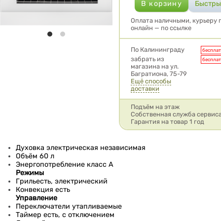
Оплата наличными, курьеру п
онлайн — по ссылке
Условия доставки
По Калининграду
беспла
забрать из
беспла
магазина на ул.
Багратиона, 75-79
Ещё способы
доставки
Подъём на этаж
Собственная служба сервис
Гарантия на товар 1 год
Духовка электрическая независимая
Объём 60 л
Энергопотребление класс A
Режимы
Грильесть, электрический
Конвекция есть
Управление
Переключатели утапливаемые
Таймер есть, с отключением