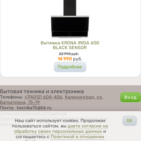
Вытяжка KRONA IRIDA 600
BLACK SENSOR
Цена
22 990
руб.
14 990
руб.
Подробнее
Бытовая техника и электроника
Телефоны:
+7(4012) 604-406
,
Калининград, ул.
Багратиона, 75-79
Почта: texnika75@bk.ru
Пользовательское соглашение
Политика в отношении обработки персональных
Наш сайт использует cookies. Продолжая
OK
данных
пользоваться сайтом, вы
даете согласие на
обработку своих персональных данных
и
соглашаетесь с
Политикой в отношении