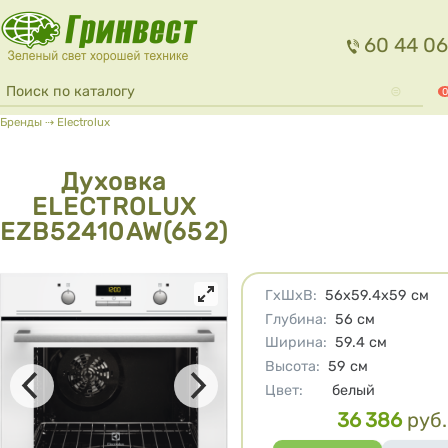
Перейти к основному содержанию
60 44 06
Форма поиска
Поиск
0
Вы здесь
Бренды
⇢
Electrolux
Духовка
ELECTROLUX
EZB52410AW(652)
Характеристики
ГхШхВ
:
56х59.4х59
см
Глубина
:
56
см
Ширина
:
59.4
см
Высота
:
59
см
Цвет
:
белый
36 386
руб.
Цена