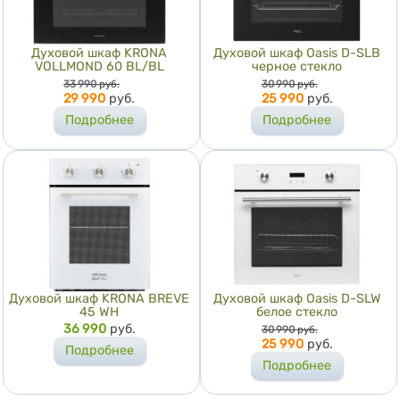
Духовой шкаф KRONA
Духовой шкаф Oasis D-SLB
VOLLMOND 60 BL/BL
черное стекло
Цена
Цена
33 990
руб.
30 990
руб.
29 990
руб.
25 990
руб.
Подробнее
Подробнее
Духовой шкаф KRONA BREVE
Духовой шкаф Oasis D-SLW
45 WH
белое стекло
Цена
36 990
руб.
Цена
30 990
руб.
25 990
руб.
Подробнее
Подробнее