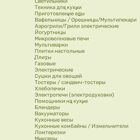
Светильники
Техника для кухни
Приготовление еды
Вафельницы / Орешницы/Мультипекари
Аэрогрили/Грили электрические
Йогуртницы
Микроволновые печи
Мультиварки
Плитки настольные
Плиты
Газовые
Электрические
Сушки для овощей
Тостеры / сэндвич-тостеры
Хлебопечки
Электропечи (электродуховки)
Помощники на кухне
Блендеры
Вакууматоры
Кухонные весы
Кухонные комбайны / Измельчители
Ломтерезки
Миксеры