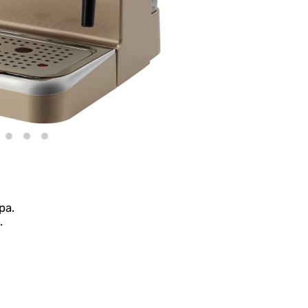
ра.
.