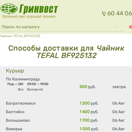
Перейти к основному содержанию
60 44 06
Форма поиска
Поиск
0
Вы здесь
Чайник TEFAL BF925132
Способы доставки для
Чайник
TEFAL BF925132
Курьер
По Калининграду
Пнд — Сбт
09:00 — 19:00
500
руб.
завтра
Вск
Выходной
Багратионовск
1 200
руб.
06 Авг
Балтийск
1 400
руб.
06 Авг
Большаково
1 700
руб.
06 Авг
Взморье
1 000
руб.
06 Авг