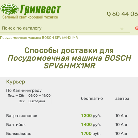
Перейти к основному содержанию
60 44 06
Форма поиска
Поиск
0
Вы здесь
Посудомоечная машина BOSCH SPV6HMX1MR
Способы доставки для
Посудомоечная машина BOSCH
SPV6HMX1MR
Курьер
По Калининграду
Пнд — Сбт
09:00 — 19:00
бесплатно
завтра
Вск
Выходной
Багратионовск
1 200
руб.
10 Авг
Балтийск
1 400
руб.
10 Авг
Большаково
1 700
руб.
10 Авг